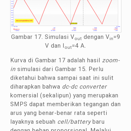
Gambar 17. Simulasi V
dengan V
=9
out
in
V dan I
=4 A.
out
Kurva di Gambar 17 adalah hasil
zoom-
in
simulasi dari Gambar 15. Perlu
diketahui bahwa sampai saat ini sulit
diharapkan bahwa
dc-dc converter
komersial (sekalipun) yang merupakan
SMPS dapat memberikan tegangan dan
arus yang benar-benar rata seperti
layaknya sebuah
cell/battery
baru
dengan beban proporsional. Melalui