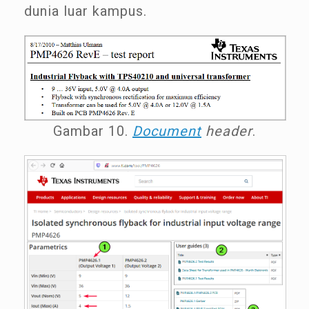
dunia luar kampus.
Gambar 10.
Document
header
.