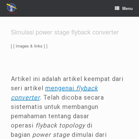
Menu
Simulasi power stage flyback converter
[ [ images & links ] ]
Artikel ini adalah artikel keempat dari
seri artikel
mengenai
flyback
converter
.
Telah dicoba secara
sistematis untuk membangun
pemahaman tentang dasar
operasi
flyback topology
di
bagian
power stage
dimulai dari