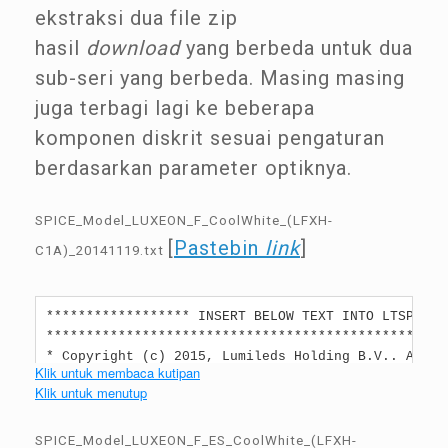
ekstraksi dua file zip
hasil
download
yang berbeda untuk dua
sub-seri yang berbeda. Masing masing
juga terbagi lagi ke beberapa
komponen diskrit sesuai pengaturan
berdasarkan parameter optiknya.
SPICE_Model_LUXEON_F_CoolWhite_(LFXH-
[
Pastebin
link
]
C1A)_20141119.txt
****************** INSERT BELOW TEXT INTO LTSPICE 
**************************************************
* Copyright (c) 2015, Lumileds Holding B.V.. All ri
Klik untuk membaca kutipan
* *

Klik untuk menutup
* WARNING: VF diode model is accurate for followin
* LUXEON F Cool White (LFXH-C1A): 50mA to 700mA *

* *

SPICE_Model_LUXEON_F_ES_CoolWhite_(LFXH-