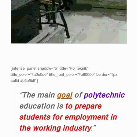
[intense_panel shadow=”5″ title=”Politeknik”
title_color=”#a2e0de” title_font_color=”#e60000″ border=”1px
solid #b5b5b5″]
“
The main
goal
of
polytechnic
education is
to prepare
students for employment in
the working industry
.”