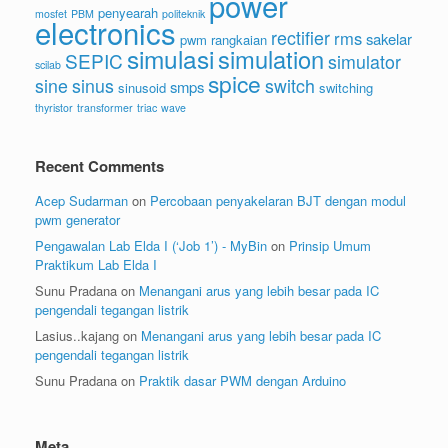
power
penyearah
mosfet
PBM
politeknik
electronics
rectifier
rms
sakelar
pwm
rangkaian
simulasi
simulation
SEPIC
simulator
scilab
spice
sine
sinus
switch
smps
sinusoid
switching
thyristor
transformer
triac
wave
Recent Comments
Acep Sudarman
on
Percobaan penyakelaran BJT dengan modul
pwm generator
Pengawalan Lab Elda I (‘Job 1’) - MyBin
on
Prinsip Umum
Praktikum Lab Elda I
Sunu Pradana
on
Menangani arus yang lebih besar pada IC
pengendali tegangan listrik
Lasius..kajang
on
Menangani arus yang lebih besar pada IC
pengendali tegangan listrik
Sunu Pradana
on
Praktik dasar PWM dengan Arduino
Meta