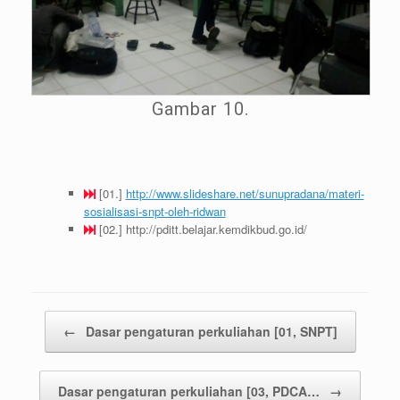
Gambar 10.
[01.]
http://www.slideshare.net/sunupradana/materi-
sosialisasi-snpt-oleh-ridwan
[02.] http://pditt.belajar.kemdikbud.go.id/
Post navigation
←
Dasar pengaturan perkuliahan [01, SNPT]
Dasar pengaturan perkuliahan [03, PDCA…
→