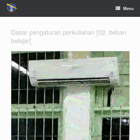
Menu
Dasar pengaturan perkuliahan [02, beban
belajar]