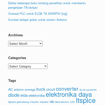
Daftar beberapa buku tentang penelitian untuk membantu
pengerjaan TA/skripsi
Outseal PLC untuk ELDA TA SKRIPSI [log]
Sumber belajar gratis untuk sistem Arduino
Archives
Archives
Categories
Categories
Tags
converter
buck
AC
circuit
arduino
average
dc-dc converter
elektronika daya
diode
elda
elektronika
ltspice
lab
flyback
gelombang
inductor
induktor
laboratorium
LED