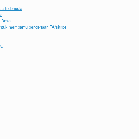
sa Indonesia
no
a Daya
untuk membantu pengerjaan TA/skripsi
g]