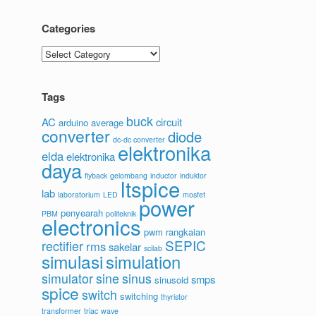
Categories
Categories
Tags
buck
AC
circuit
arduino
average
converter
diode
dc-dc converter
elektronika
elda
elektronika
daya
flyback
gelombang
inductor
induktor
ltspice
lab
laboratorium
LED
mosfet
power
penyearah
PBM
politeknik
electronics
pwm
rangkaian
SEPIC
rectifier
rms
sakelar
scilab
simulasi
simulation
simulator
sine
sinus
smps
sinusoid
spice
switch
switching
thyristor
transformer
triac
wave