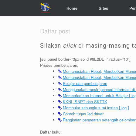
Home
Sites
Pen
Daftar post
Silakan
click
di masing-masing t
[su_panel border=”3px solid #8E2DEF” radius=”10″]
Proses pembelajaran:
Memanusiakan Robot, Merobotkan Manusia
Memanusiakan Robot, Merobotkan Manusia
Belajar dan pembelajaran
Menggunakan mesin pencari informasi di In
Memanfaatkan Internet untuk Belajar [ log
KKNI, SNPT dan SKTTK
Membuka sebungkus mi instan [ log ]
Contoh tugas led driver
Rangkaian penyearah setengah gelombang 
Daftar buku: