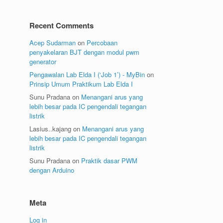
Recent Comments
Acep Sudarman
on
Percobaan
penyakelaran BJT dengan modul pwm
generator
Pengawalan Lab Elda I (‘Job 1’) - MyBin
on
Prinsip Umum Praktikum Lab Elda I
Sunu Pradana
on
Menangani arus yang
lebih besar pada IC pengendali tegangan
listrik
Lasius..kajang
on
Menangani arus yang
lebih besar pada IC pengendali tegangan
listrik
Sunu Pradana
on
Praktik dasar PWM
dengan Arduino
Meta
Log in