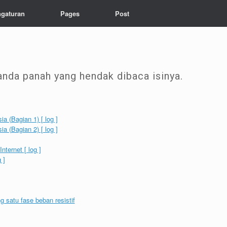
gaturan
Pages
Post
anda panah yang hendak dibaca isinya.
 (Bagian 1) [ log ]
 (Bagian 2) [ log ]
ternet [ log ]
 ]
satu fase beban resistif