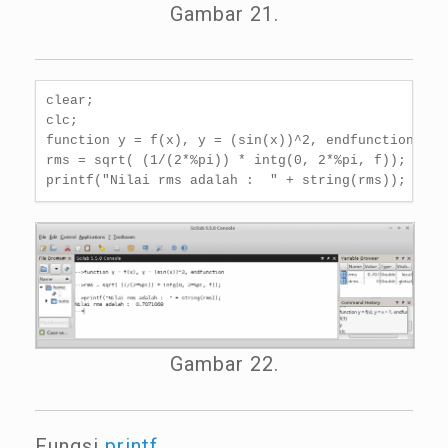
Gambar 21.
clear;

clc;

function y = f(x), y = (sin(x))^2, endfunction

rms = sqrt( (1/(2*%pi)) * intg(0, 2*%pi, f));

printf("Nilai rms adalah :  " + string(rms));
Gambar 22.
Fungsi
printf
.