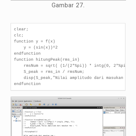
Gambar 27.
clear;

clc;

function y = f(x)

    y = (sin(x))^2

endfunction

function hitungPeak(rms_in)

    rmsNum = sqrt( (1/(2*%pi)) * intg(0, 2*%pi, f))
    S_peak = rms_in / rmsNum;

    disp(S_peak,"Nilai amplitudo dari masukan rms :
endfunction