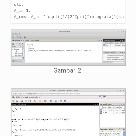
clc;

A_in=1;

A_rms= A_in * sqrt((1/(2*%pi))*integrate('(sin(x))
Gambar 2.