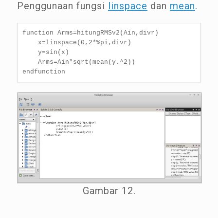
Penggunaan fungsi
linspace
dan
mean
.
function Arms=hitungRMSv2(Ain,divr)

    x=linspace(0,2*%pi,divr)

    y=sin(x)

    Arms=Ain*sqrt(mean(y.^2))

endfunction
Gambar 12.