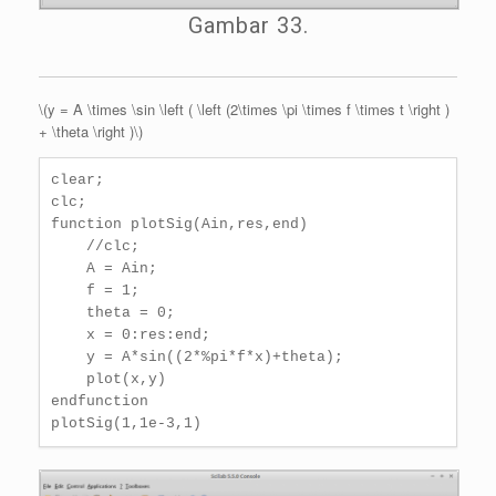
Gambar 33.
\(y = A \times \sin \left ( \left (2\times \pi \times f \times t \right )
+ \theta \right )\)
clear;

clc;

function plotSig(Ain,res,end)

    //clc;

    A = Ain;

    f = 1;

    theta = 0;

    x = 0:res:end;

    y = A*sin((2*%pi*f*x)+theta);

    plot(x,y)

endfunction

plotSig(1,1e-3,1)