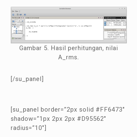
Gambar 5. Hasil perhitungan, nilai
A_rms.
[/su_panel]
[su_panel border=”2px solid #FF6473″
shadow=”1px 2px 2px #D95562″
radius=”10″]