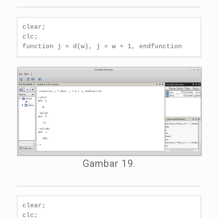
clear;

clc;

function j = d(w), j = w + 1, endfunction
Gambar 19.
clear;

clc;
