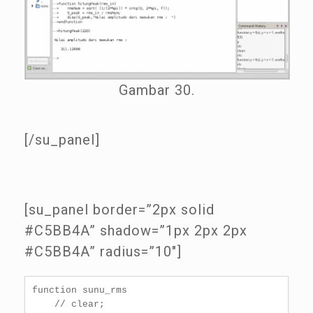
Gambar 30.
[/su_panel]
[su_panel border=”2px solid
#C5BB4A” shadow=”1px 2px 2px
#C5BB4A” radius=”10″]
function sunu_rms

    // clear;
