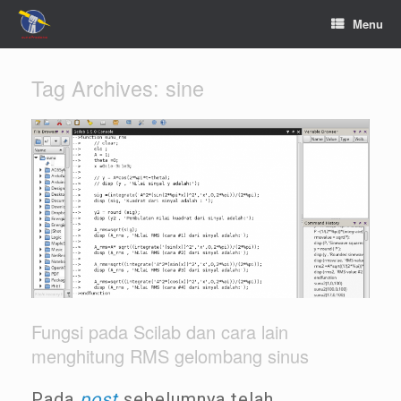
Menu
Tag Archives:
sine
Fungsi pada Scilab dan cara lain
menghitung RMS gelombang sinus
Pada
post
sebelumnya telah