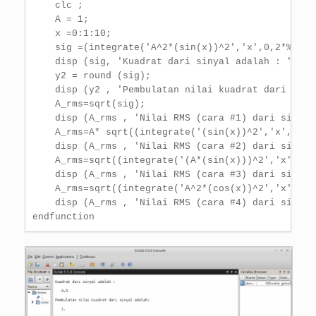
    clc ;

    A = 1;

    x =0:1:10;

    sig =(integrate('A^2*(sin(x))^2','x',0,2*%pi))/
    disp (sig, 'Kuadrat dari sinyal adalah : ');

    y2 = round (sig);

    disp (y2 , 'Pembulatan nilai kuadrat dari sinya
    A_rms=sqrt(sig);

    disp (A_rms , 'Nilai RMS (cara #1) dari sinyal 
    A_rms=A* sqrt((integrate('(sin(x))^2','x',0,2*%
    disp (A_rms , 'Nilai RMS (cara #2) dari sinyal 
    A_rms=sqrt((integrate('(A*(sin(x)))^2','x',0,2*
    disp (A_rms , 'Nilai RMS (cara #3) dari sinyal 
    A_rms=sqrt((integrate('A^2*(cos(x))^2','x',0,2*
    disp (A_rms , 'Nilai RMS (cara #4) dari sinyal
endfunction