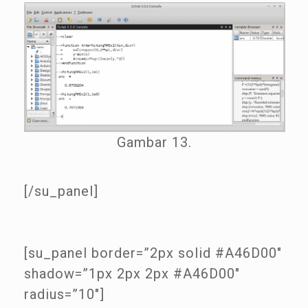
Gambar 13.
[/su_panel]
[su_panel border=”2px solid #A46D00″
shadow=”1px 2px 2px #A46D00″
radius=”10″]