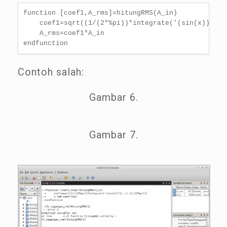
function [coef1,A_rms]=hitungRMS(A_in)

    coef1=sqrt((1/(2*%pi))*integrate('(sin(x))^2','
    A_rms=coef1*A_in

endfunction
Contoh salah:
Gambar 6.
Gambar 7.