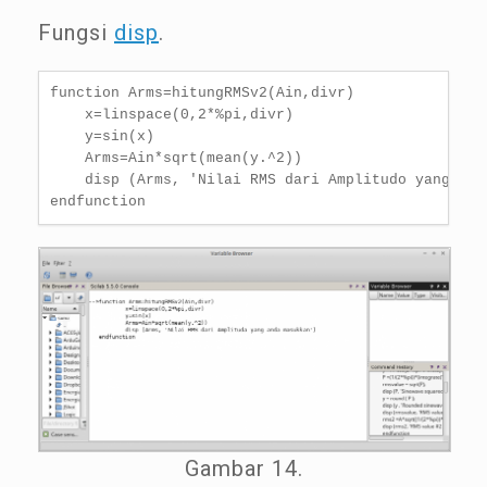
Fungsi
disp
.
function Arms=hitungRMSv2(Ain,divr)

    x=linspace(0,2*%pi,divr)

    y=sin(x)

    Arms=Ain*sqrt(mean(y.^2))

    disp (Arms, 'Nilai RMS dari Amplitudo yang anda
endfunction
Gambar 14.