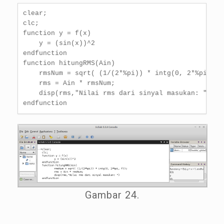
clear;

clc;

function y = f(x)

    y = (sin(x))^2

endfunction

function hitungRMS(Ain)

    rmsNum = sqrt( (1/(2*%pi)) * intg(0, 2*%pi, f))
    rms = Ain * rmsNum;

    disp(rms,"Nilai rms dari sinyal masukan: ")

endfunction
Gambar 24.