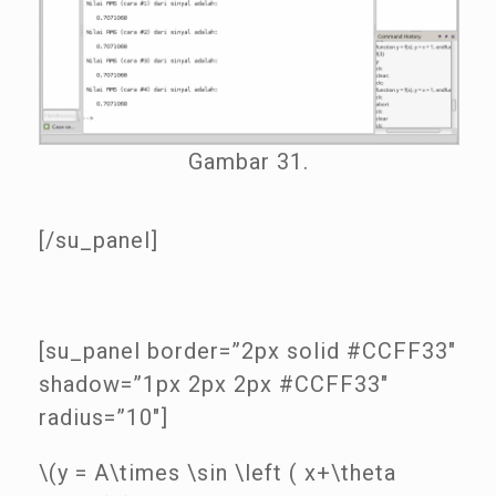
Gambar 31.
[/su_panel]
[su_panel border=”2px solid #CCFF33″
shadow=”1px 2px 2px #CCFF33″
radius=”10″]
\(y = A\times \sin \left ( x+\theta