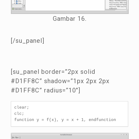
Gambar 16.
[/su_panel]
[su_panel border=”2px solid
#D1FF8C” shadow=”1px 2px 2px
#D1FF8C” radius=”10″]
clear;

clc;
