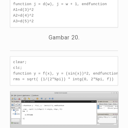
function j = d(w), j = w + 1, endfunction

A1=d(3)^2

A2=d(4)^2

A3=d(5)^2
Gambar 20.
clear;

clc;

function y = f(x), y = (sin(x))^2, endfunction

rms = sqrt( (1/(2*%pi)) * intg(0, 2*%pi, f))