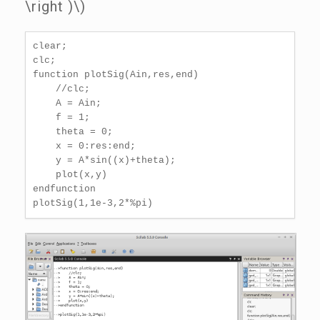
\right )\)
clear;

clc;

function plotSig(Ain,res,end)

    //clc;

    A = Ain;

    f = 1;

    theta = 0;

    x = 0:res:end;

    y = A*sin((x)+theta);

    plot(x,y)

endfunction

plotSig(1,1e-3,2*%pi)