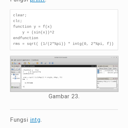
clear;

clc;

function y = f(x)

    y = (sin(x))^2

endfunction

rms = sqrt( (1/(2*%pi)) * intg(0, 2*%pi, f))
Gambar 23.
Fungsi
intg
.