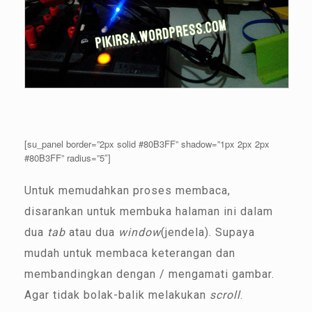
[su_panel border=”2px solid #80B3FF” shadow=”1px 2px 2px
#80B3FF” radius=”5″]
Untuk memudahkan proses membaca,
disarankan untuk membuka halaman ini dalam
dua
tab
atau dua
window
(jendela). Supaya
mudah untuk membaca keterangan dan
membandingkan dengan / mengamati gambar.
Agar tidak bolak-balik melakukan
scroll
.