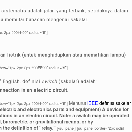
sistematis adalah jalan yang terbaik, setidaknya dalam
isa memulai bahasan mengenai sakelar.
px 2px #00FF99″ radius=”5″]
an listrik (untuk menghidupkan atau mematikan lampu)
adow=”1px 2px 2px #00FF99″ radius=”5″]
 English, definisi
switch
(sakelar) adalah:
nection in an electric circuit.
Menurut
IEEE
definisi sakelar
adow=”1px 2px 2px #00FF99″ radius=”5″]
 (electric and electronics parts and equipment) A device for
ions in an electric circuit. Note: a switch may be operated
 barometric, or gravitational means, or by
the definition of “relay.”
[/su_panel] [su_panel border=”2px solid