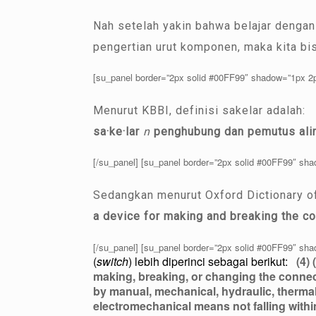
Nah setelah yakin bahwa belajar dengan 
pengertian urut komponen, maka kita b
[su_panel border=”2px solid #00FF99″ shadow=”1px 2
Menurut KBBI, definisi sakelar adalah:
sa·ke·lar
n
penghubung dan pemutus alir
[/su_panel] [su_panel border=”2px solid #00FF99″ sh
Sedangkan menurut Oxford Dictionary of
a device for making and breaking the con
[/su_panel] [su_panel border=”2px solid #00FF99″ sh
(
switch
) lebih diperinci sebagai berikut:
(4)
making, breaking, or changing the connect
by manual, mechanical, hydraulic, thermal,
electromechanical means not falling within 