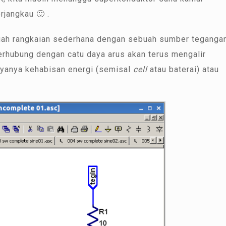
rjangkau 🙂 .
buah rangkaian sederhana dengan sebuah sumber teganga
 terhubung dengan catu daya arus akan terus mengalir
ayanya kehabisan energi (semisal
cell
atau baterai) atau