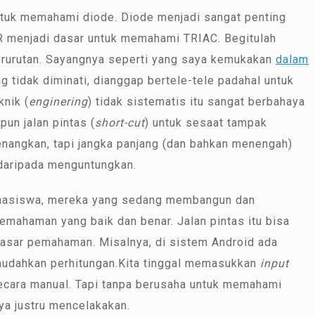
ntuk memahami diode. Diode menjadi sangat penting
menjadi dasar untuk memahami TRIAC. Begitulah
berurutan. Sayangnya seperti yang saya kemukakan
dalam
ng tidak diminati, dianggap bertele-tele padahal untuk
knik (
enginering
) tidak sistematis itu sangat berbahaya
pun jalan pintas (
short-cut
) untuk sesaat tampak
nangkan, tapi jangka panjang (dan bahkan menengah)
 daripada menguntungkan.
mahasiswa, mereka yang sedang membangun dan
mahaman yang baik dan benar. Jalan pintas itu bisa
 dasar pemahaman. Misalnya, di sistem Android ada
mudahkan perhitungan.Kita tinggal memasukkan
input
ecara manual. Tapi tanpa berusaha untuk memahami
nya justru mencelakakan.