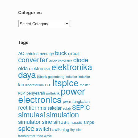
Categories
Categories
Tags
buck
AC
circuit
arduino
average
converter
diode
dc-dc converter
elektronika
elda
elektronika
daya
flyback
gelombang
inductor
induktor
ltspice
lab
laboratorium
LED
mosfet
power
penyearah
PBM
politeknik
electronics
pwm
rangkaian
SEPIC
rectifier
rms
sakelar
scilab
simulasi
simulation
simulator
sine
sinus
smps
sinusoid
spice
switch
switching
thyristor
transformer
triac
wave