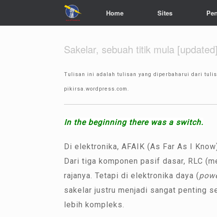
Home
Sites
Pen
Sakelar, sebuah titik mula [updated
Tulisan ini adalah tulisan yang diperbaharui dari tul
pikirsa.wordpress.com.
In the beginning there was a switch.
Di elektronika, AFAIK (As Far As I Kno
Dari tiga komponen pasif dasar, RLC (m
rajanya. Tetapi di elektronika daya (
powe
sakelar justru menjadi sangat penting 
lebih kompleks.