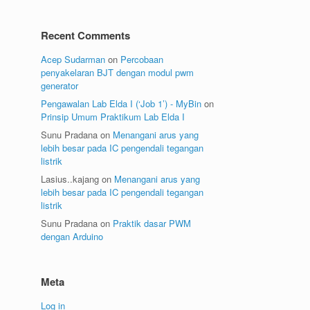
Recent Comments
Acep Sudarman
on
Percobaan
penyakelaran BJT dengan modul pwm
generator
Pengawalan Lab Elda I (‘Job 1’) - MyBin
on
Prinsip Umum Praktikum Lab Elda I
Sunu Pradana
on
Menangani arus yang
lebih besar pada IC pengendali tegangan
listrik
Lasius..kajang
on
Menangani arus yang
lebih besar pada IC pengendali tegangan
listrik
Sunu Pradana
on
Praktik dasar PWM
dengan Arduino
Meta
Log in