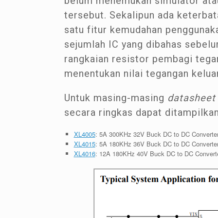
belum menemukan simulator atau
tersebut. Sekalipun ada keterbata
satu fitur kemudahan penggunaka
sejumlah IC yang dibahas sebelu
rangkaian resistor pembagi tega
menentukan nilai tegangan kelua
Untuk masing-masing
datasheet
secara ringkas dapat ditampilkan 
XL4005
: 5A 300KHz 32V Buck DC to DC Converte
XL4015
: 5A 180KHz 36V Buck DC to DC Converte
XL4016
: 12A 180KHz 40V Buck DC to DC Convert