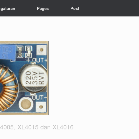
gaturan
Pages
Post
L4005, XL4015 dan XL4016