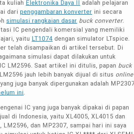
ta kuliah
Elektronika Daya II
adalah pelajaran
ai dari
penggambaran konverter
ini secara
oh
simulasi rangkaian dasar
buck converter
.
tasi IC pengendali komersial yang memiliki
ajari, yaitu
LT1074
dengan simulator LTspice.
r telah disampaikan di artikel tersebut. Di
gaimana simulasi dapat dilakukan untuk
C LM2596. Saat artikel ini ditulis, papan
buck
2596 jauh lebih banyak dijual di situs
online
in yang juga banyak dipergunakan adalah MP230
belum ini
.
mengenai IC yang juga banyak dipakai di papan
jual di Indonesia, yaitu XL4005, XL4015 dan
 LM2596, dan MP2307, sampai hari ini saya