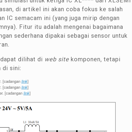
 simulasi untuk ketiga IC XL**** dari XLSEMI
san, di artikel ini akan coba fokus ke salah
n IC semacam ini (yang juga mirip dengan
mnya). Fitur itu adalah mengenai bagaimana
ngan sederhana dipakai sebagai sensor untuk
ran.
dapat dilihat di
web site
komponen, tetapi
di sini:
r. [cadangan
link
]
r. [cadangan
link
]
er. [cadangan
link
]