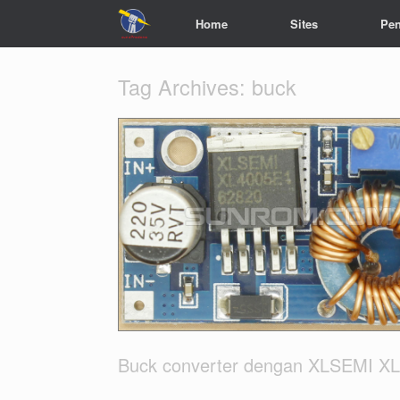
Home
Sites
Pen
Tag Archives:
buck
Buck converter dengan XLSEMI X