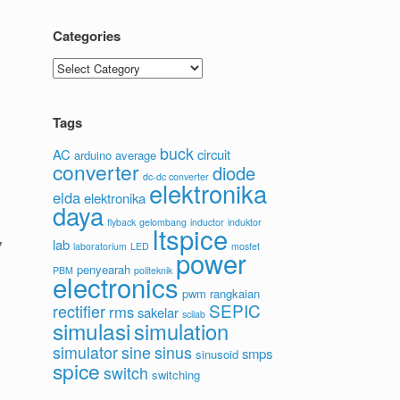
Categories
Categories
Tags
buck
AC
circuit
arduino
average
converter
diode
dc-dc converter
elektronika
elda
elektronika
daya
flyback
gelombang
inductor
induktor
ltspice
lab
7
laboratorium
LED
mosfet
power
penyearah
PBM
politeknik
electronics
pwm
rangkaian
SEPIC
rectifier
rms
sakelar
scilab
simulasi
simulation
simulator
sine
sinus
smps
sinusoid
spice
switch
switching