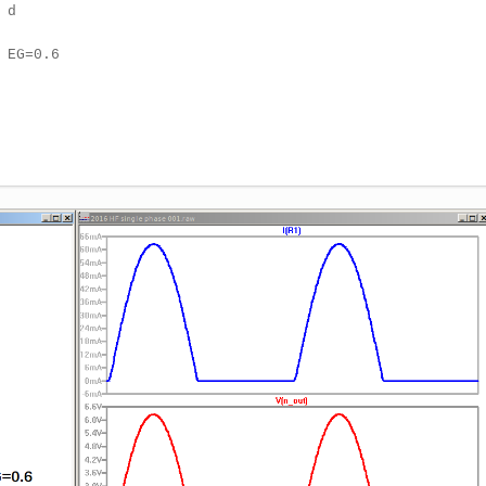
d

 EG=0.6
