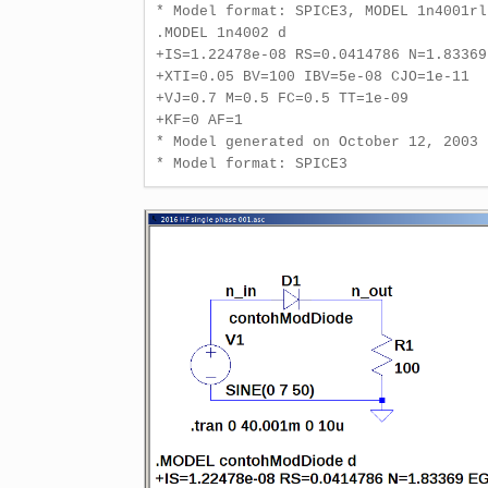
* Model format: SPICE3, MODEL 1n4001rl 
.MODEL 1n4002 d

+IS=1.22478e-08 RS=0.0414786 N=1.83369
+XTI=0.05 BV=100 IBV=5e-08 CJO=1e-11

+VJ=0.7 M=0.5 FC=0.5 TT=1e-09

+KF=0 AF=1

* Model generated on October 12, 2003

* Model format: SPICE3