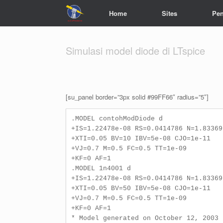
Home
Sites
Pen
Simulasi model diode di LTspice
[su_panel border=”3px solid #99FF66″ radius=”5″]
.MODEL contohModDiode d

+IS=1.22478e-08 RS=0.0414786 N=1.83369
+XTI=0.05 BV=10 IBV=5e-08 CJO=1e-11

+VJ=0.7 M=0.5 FC=0.5 TT=1e-09

+KF=0 AF=1

.MODEL 1n4001 d

+IS=1.22478e-08 RS=0.0414786 N=1.83369
+XTI=0.05 BV=50 IBV=5e-08 CJO=1e-11

+VJ=0.7 M=0.5 FC=0.5 TT=1e-09

+KF=0 AF=1

* Model generated on October 12, 2003
