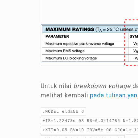
Untuk nilai
breakdown voltage
d
melihat kembali
pada tulisan yan
.MODEL elda5b d
+IS=1.22478e-08 RS=0.0414786 N=1.8
+XTI=0.05 BV=10 IBV=5e-08 CJO=1e-1