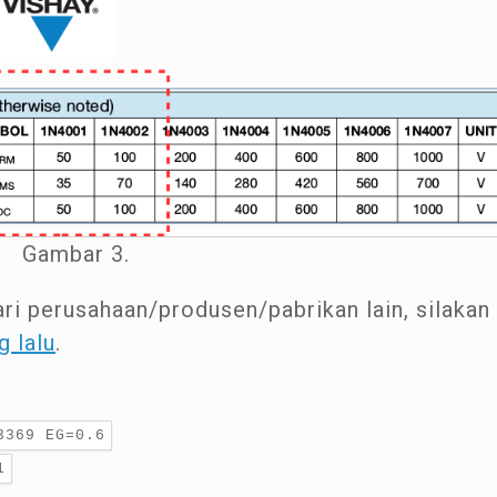
Gambar 3.
ari perusahaan/produsen/pabrikan lain, silakan
g lalu
.
3369 EG=0.6
1