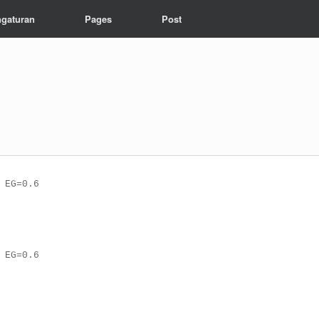
gaturan
Pages
Post
 EG=0.6

 EG=0.6
