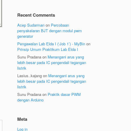
Recent Comments
Acep Sudarman
on
Percobaan
penyakelaran BJT dengan modul pwm
generator
Pengawalan Lab Elda I (‘Job 1’) - MyBin
on
Prinsip Umum Praktikum Lab Elda I
Sunu Pradana
on
Menangani arus yang
lebih besar pada IC pengendali tegangan
listrik
Lasius..kajang
on
Menangani arus yang
lebih besar pada IC pengendali tegangan
listrik
Sunu Pradana
on
Praktik dasar PWM
dengan Arduino
Meta
Log in