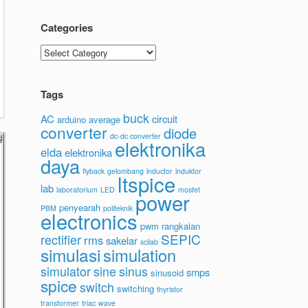
Categories
Categories
Tags
buck
AC
circuit
arduino
average
converter
diode
dc-dc converter
elektronika
elda
elektronika
daya
flyback
gelombang
inductor
induktor
ltspice
lab
laboratorium
LED
mosfet
power
penyearah
PBM
politeknik
electronics
pwm
rangkaian
SEPIC
rectifier
rms
sakelar
scilab
simulasi
simulation
simulator
sine
sinus
smps
sinusoid
spice
switch
switching
thyristor
transformer
triac
wave