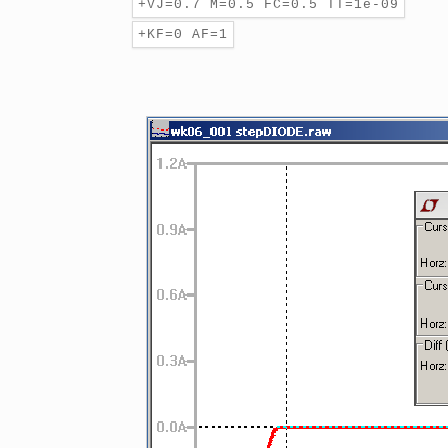
+VJ=0.7 M=0.5 FC=0.5 TT=1e-09
+KF=0 AF=1