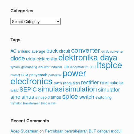
Categories
Categories
Tags
converter
buck
AC
circuit
arduino
average
dc-dc converter
elektronika daya
diode
elda
elektronika
ltspice
lab
flyback
gelombang
inductor
induktor
laboratorium
LED
power
penyearah
mosfet
PBM
politeknik
electronics
rectifier
rms
sakelar
pwm
rangkaian
simulasi
simulation
SEPIC
simulator
scilab
spice
sine
sinus
switch
smps
sinusoid
switching
thyristor
transformer
triac
wave
Recent Comments
Acep Sudarman
on
Percobaan penyakelaran BJT dengan modul