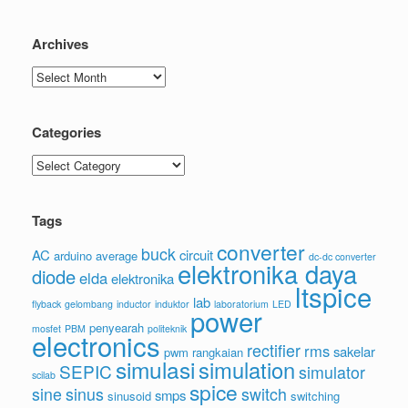
Archives
Archives
Categories
Categories
Tags
converter
buck
AC
circuit
arduino
average
dc-dc converter
elektronika daya
diode
elda
elektronika
ltspice
lab
flyback
gelombang
inductor
induktor
laboratorium
LED
power
penyearah
mosfet
PBM
politeknik
electronics
rectifier
rms
sakelar
pwm
rangkaian
simulasi
simulation
SEPIC
simulator
scilab
spice
sine
sinus
switch
smps
sinusoid
switching