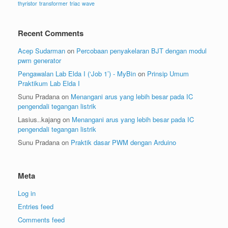
thyristor
transformer
triac
wave
Recent Comments
Acep Sudarman
on
Percobaan penyakelaran BJT dengan modul
pwm generator
Pengawalan Lab Elda I (‘Job 1’) - MyBin
on
Prinsip Umum
Praktikum Lab Elda I
Sunu Pradana
on
Menangani arus yang lebih besar pada IC
pengendali tegangan listrik
Lasius..kajang
on
Menangani arus yang lebih besar pada IC
pengendali tegangan listrik
Sunu Pradana
on
Praktik dasar PWM dengan Arduino
Meta
Log in
Entries feed
Comments feed