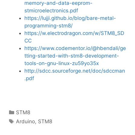
memory-and-data-eeprom-
stmicroelectronics.pdf
https://lujji.github.io/blog/bare-metal-
programming-stm8/
https://w.electrodragon.com/w/STM8_SD
CC
https://www.codementor.io/@hbendali/ge
tting-started-with-stm8-development-
tools-on-gnu-linux-zu59yo35x
http://sdcc.sourceforge.net/doc/sdccman
.pdf
Categories
STM8
Tags
Arduino
,
STM8