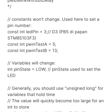
ples/BlinkWithoutDelay
*/
// constants won’t change. Used here to set a
pin number:
const int ledPin = 3;// D3 (PB5 di papan
STM8S103F3)
const int pwmTestA = 5;
const int pwmTestB = 13;
// Variables will change:
int pinState = LOW; // pinState used to set the
LED
// Generally, you should use "unsigned long" for
variables that hold time
// The value will quickly become too large for an
int to store