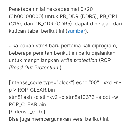
Penetapan nilai heksadesimal 0x20
(0b00100000) untuk PB_DDR (DDR5), PB_CR1
(C15), dan PB_ODR (ODR5) dapat dipelajari dari
kutipan tabel berikut ini (
sumber
).
Jika papan stm8 baru pertama kali diprogram,
beberapa perintah berikut ini perlu dijalankan
untuk menghilangkan
write protection
(ROP
/
Read Out Protection
).
[intense_code type=”block”] echo “00” | xxd -r -
p > ROP_CLEAR.bin
stm8flash -c stlinkv2 -p stm8s103?3 -s opt -w
ROP_CLEAR.bin
[/intense_code]
Bisa juga mempergunakan versi berikut ini.