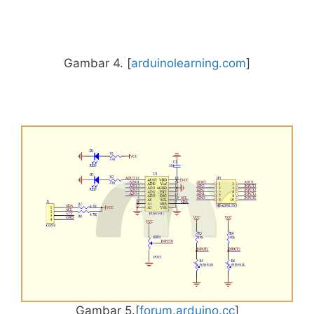
Gambar 4. [
arduinolearning.com
]
Gambar 5.[
forum.arduino.cc
]