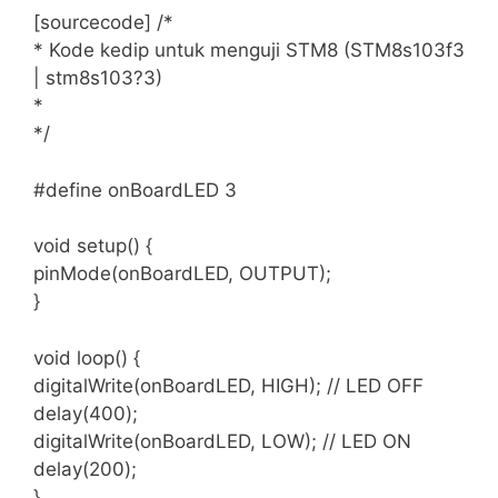
[sourcecode] /*
* Kode kedip untuk menguji STM8 (STM8s103f3
| stm8s103?3)
*
*/
#define onBoardLED 3
void setup() {
pinMode(onBoardLED, OUTPUT);
}
void loop() {
digitalWrite(onBoardLED, HIGH); // LED OFF
delay(400);
digitalWrite(onBoardLED, LOW); // LED ON
delay(200);
}