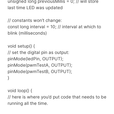
unsigned long previousMillis = 0; // will store
last time LED was updated
// constants won’t change:
const long interval = 10; // interval at which to
blink (milliseconds)
void setup() {
// set the digital pin as output:
pinMode(ledPin, OUTPUT);
pinMode(pwmTestA, OUTPUT);
pinMode(pwmTestB, OUTPUT);
}
void loop() {
// here is where you’d put code that needs to be
running all the time.