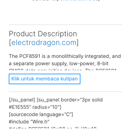
Product Description
[
electrodragon.com
]
The PCF8591 is a monolithically integrated, and
a separate power supply, low-power, 8-bit
CMOS data acquisition devices. The PCF8591
has the four analog inputs, one analog output
Klik untuk membaca kutipan
and a serial I2C bus interface. PCF8591 three
address pins A0, A1 and A2 can be used in
[/su_panel] [su_panel border=”3px solid
hardware address programmed 8 PCF8591
#E1E555″ radius=”10″]
device allows access to the same I2C bus,
[sourcecode language=”C”]
without the need for additional hardware. On
#include "Wire.h"
the PCF8591 device input and output of the
#define PCF8591 (0x90 >> 1) //0x48
address, control and data signals are