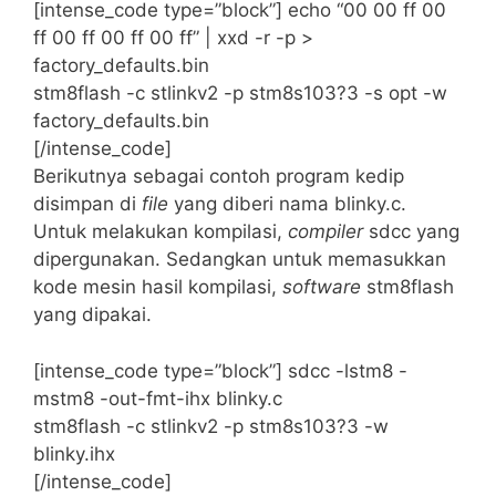
[intense_code type=”block”] echo “00 00 ff 00
ff 00 ff 00 ff 00 ff” | xxd -r -p >
factory_defaults.bin
stm8flash -c stlinkv2 -p stm8s103?3 -s opt -w
factory_defaults.bin
[/intense_code]
Berikutnya sebagai contoh program kedip
disimpan di
file
yang diberi nama blinky.c.
Untuk melakukan kompilasi,
compiler
sdcc yang
dipergunakan. Sedangkan untuk memasukkan
kode mesin hasil kompilasi,
software
stm8flash
yang dipakai.
[intense_code type=”block”] sdcc -lstm8 -
mstm8 -out-fmt-ihx blinky.c
stm8flash -c stlinkv2 -p stm8s103?3 -w
blinky.ihx
[/intense_code]