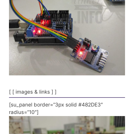
[ [ images & links ] ]
[su_panel border=”3px solid #482DE3″
radius=”10″]