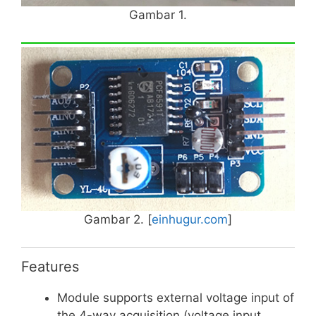
Gambar 1.
Gambar 2. [
einhugur.com
]
Features
Module supports external voltage input of
the 4-way acquisition (voltage input