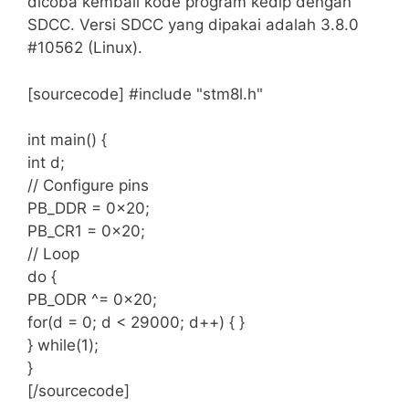
dicoba kembali kode program kedip dengan
SDCC. Versi SDCC yang dipakai adalah 3.8.0
#10562 (Linux).
[sourcecode] #include "stm8l.h"
int main() {
int d;
// Configure pins
PB_DDR = 0x20;
PB_CR1 = 0x20;
// Loop
do {
PB_ODR ^= 0x20;
for(d = 0; d < 29000; d++) { }
} while(1);
}
[/sourcecode]