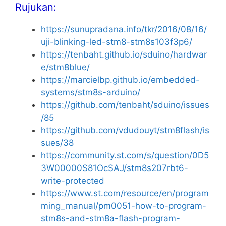
Rujukan:
https://sunupradana.info/tkr/2016/08/16/
uji-blinking-led-stm8-stm8s103f3p6/
https://tenbaht.github.io/sduino/hardwar
e/stm8blue/
https://marcielbp.github.io/embedded-
systems/stm8s-arduino/
https://github.com/tenbaht/sduino/issues
/85
https://github.com/vdudouyt/stm8flash/is
sues/38
https://community.st.com/s/question/0D5
3W00000S81OcSAJ/stm8s207rbt6-
write-protected
https://www.st.com/resource/en/program
ming_manual/pm0051-how-to-program-
stm8s-and-stm8a-flash-program-