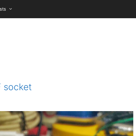
sts
F socket