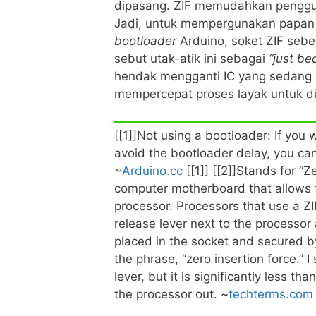
dipasang. ZIF memudahkan pengg
Jadi, untuk mempergunakan papan 
bootloader
Arduino, soket ZIF sebe
sebut utak-atik ini sebagai
“just be
hendak mengganti IC yang sedang
mempercepat proses layak untuk dip
[[1]]Not using a bootloader: If you 
avoid the bootloader delay, you ca
~
Arduino.cc
[[1]] [[2]]Stands for “Z
computer motherboard that allows f
processor. Processors that use a ZI
release lever next to the processor 
placed in the socket and secured b
the phrase, “zero insertion force.” 
lever, but it is significantly less t
the processor out. ~
techterms.com