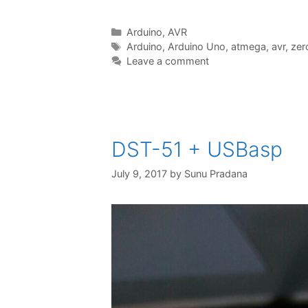
Categories
Arduino
,
AVR
Tags
Arduino
,
Arduino Uno
,
atmega
,
avr
,
zer
Leave a comment
DST-51 + USBasp
July 9, 2017
by
Sunu Pradana