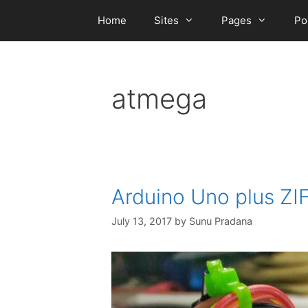
Skip
Home
Sites
Pages
Po
to
content
atmega
Arduino Uno plus ZI
July 13, 2017
by
Sunu Pradana