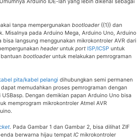
. Umumnya Arduino IDE-lah yang lebih dikenal sebagai
ipakai tanpa mempergunakan
bootloader
{{1}} dan
k. Misalnya pada Arduino Mega, Arduino Uno, Arduino
a bisa langsung menggunakan mikrokontroler AVR dari
 mempergunakan
header
untuk
port
ISP/ICSP
untuk
 bantuan
bootloader
untuk melakukan pemrograman
kabel pita/kabel pelangi
dihubungkan semi permanen
r dapat memudahkan proses pemrograman dengan
i USBasp. Dengan demikian papan Arduino Uno bisa
ntuk memprogram mikrokontroler Atmel AVR
uino.
cket
. Pada Gambar 1 dan Gambar 2, bisa dilihat ZIF
 benda berwarna hijau tempat
IC
mikrokontroler