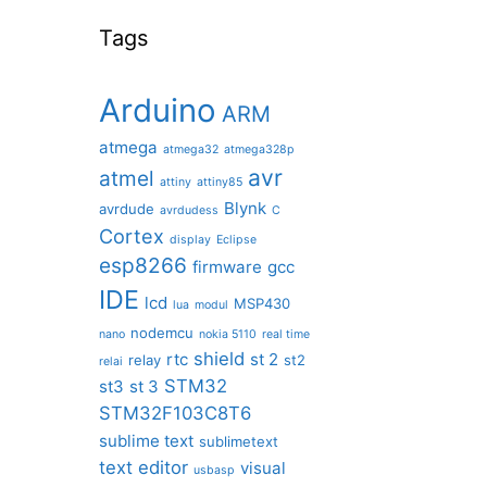
Tags
Arduino
ARM
atmega
atmega32
atmega328p
avr
atmel
attiny
attiny85
Blynk
avrdude
avrdudess
C
Cortex
display
Eclipse
esp8266
firmware
gcc
IDE
lcd
MSP430
lua
modul
nodemcu
nano
nokia 5110
real time
shield
rtc
st 2
relay
st2
relai
STM32
st3
st 3
STM32F103C8T6
sublime text
sublimetext
text editor
visual
usbasp