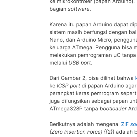
ke mikrokontroler (papan Arduino)
bagian
software
.
Karena itu papan Arduino dapat d
sistem masih berfungsi dengan bai
Nano, dan Arduino Micro, penggun
keluarga ATmega. Pengguna bisa
melakukan pemrograman μC tanpa
melalui
USB port
.
Dari Gambar 2, bisa dilihat bahwa
ke
ICSP port
di papan Arduino aga
perangkat keras pemrogram sepert
juga difungsikan sebagai papan u
ATmega328P tanpa
bootloader
Ard
Berikutnya adalah mengenai
ZIF
so
(Zero Insertion Force)
{{2}} adalah