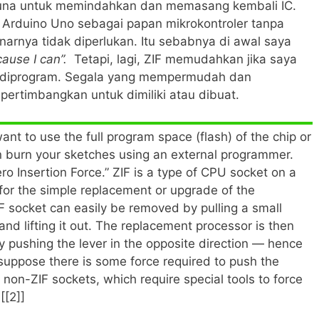
una untuk memindahkan dan memasang kembali IC.
Arduino Uno sebagai papan mikrokontroler tanpa
narnya tidak diperlukan. Itu sebabnya di awal saya
cause I can”.
Tetapi, lagi, ZIF memudahkan jika saya
 diprogram. Segala yang mempermudah dan
ertimbangkan untuk dimiliki atau dibuat.
want to use the full program space (flash) of the chip or
n burn your sketches using an external programmer.
ero Insertion Force.” ZIF is a type of CPU socket on a
or the simple replacement or upgrade of the
F socket can easily be removed by pulling a small
and lifting it out. The replacement processor is then
y pushing the lever in the opposite direction — hence
I suppose there is some force required to push the
han non-ZIF sockets, which require special tools to force
[[2]]