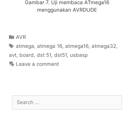
Gambar 7. Uji membaca ATmega16
menggunakan AVRDUDE
Categories
AVR
Tags
atmega
,
atmega 16
,
atmega16
,
atmega32
,
avt
,
board
,
dst 51
,
dst51
,
usbasp
Leave a comment
Search
for: