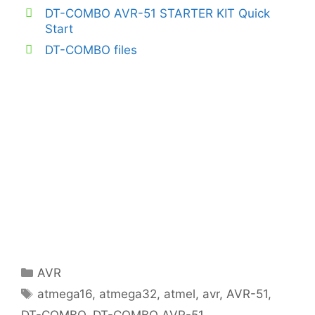
DT-COMBO AVR-51 STARTER KIT Quick
Start
DT-COMBO files
Categories
AVR
Tags
atmega16
,
atmega32
,
atmel
,
avr
,
AVR-51
,
DT-COMBO
,
DT-COMBO AVR-51