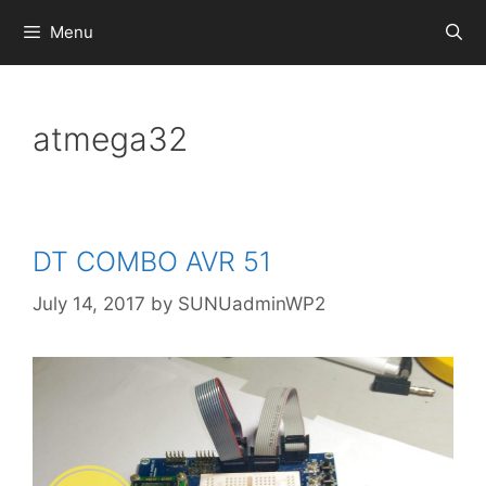
Skip
Menu
to
content
atmega32
DT COMBO AVR 51
July 14, 2017
by
SUNUadminWP2