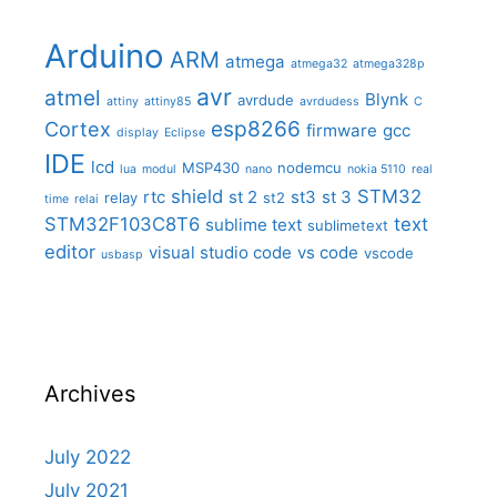
Arduino
ARM
atmega
atmega32
atmega328p
avr
atmel
Blynk
avrdude
attiny
attiny85
avrdudess
C
Cortex
esp8266
firmware
gcc
display
Eclipse
IDE
lcd
MSP430
nodemcu
lua
modul
nano
nokia 5110
real
shield
STM32
rtc
st 2
st3
st 3
relay
st2
time
relai
STM32F103C8T6
text
sublime text
sublimetext
editor
visual studio code
vs code
vscode
usbasp
Archives
July 2022
July 2021