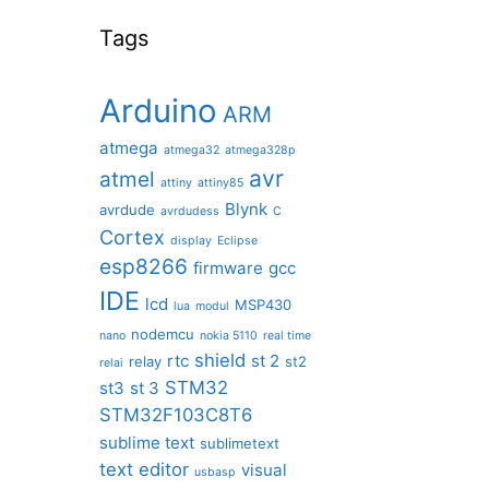
Tags
Arduino
ARM
atmega
atmega32
atmega328p
avr
atmel
attiny
attiny85
Blynk
avrdude
avrdudess
C
Cortex
display
Eclipse
esp8266
firmware
gcc
IDE
lcd
MSP430
lua
modul
nodemcu
nano
nokia 5110
real time
shield
rtc
st 2
relay
st2
relai
STM32
st3
st 3
STM32F103C8T6
sublime text
sublimetext
text editor
visual
usbasp