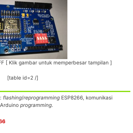
F [ Klik gambar untuk memperbesar tampilan ]
[table id=2 /]
e:
flashing
/
reprogramming
ESP8266, komunikasi
Arduino
programming
.
66