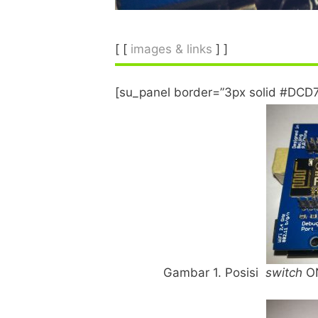
[ [
images & links
] ]
[su_panel border=”3px solid #DCD7
Gambar 1. Posisi
switch
ON