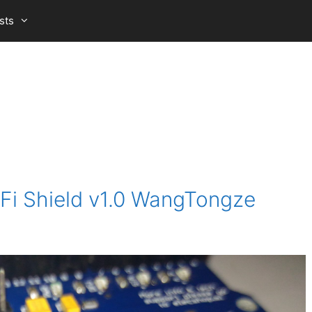
sts
Fi Shield v1.0 WangTongze