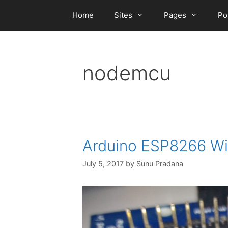
Skip
Home
Sites
Pages
Po
to
content
nodemcu
Arduino ESP8266 Wi
July 5, 2017
by
Sunu Pradana