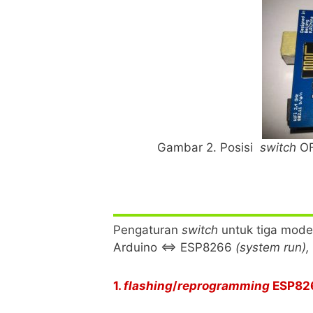
Gambar 2. Posisi
switch
OF
Pengaturan
switch
untuk tiga mod
Arduino ⇔ ESP8266
(system run),
1.
flashing
/
reprogramming
ESP82