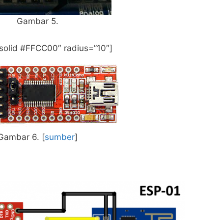
Gambar 5.
 solid #FFCC00″ radius=”10″]
Gambar 6. [
sumber
]