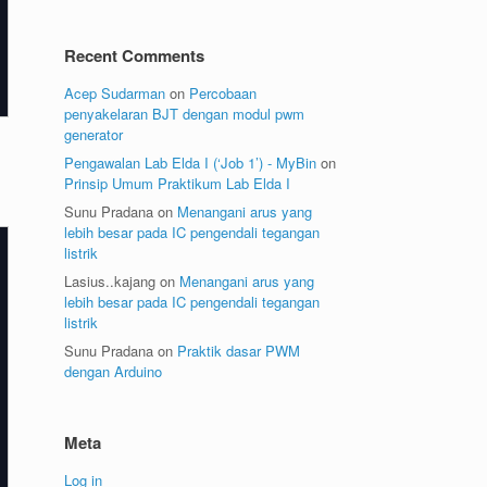
Recent Comments
Acep Sudarman
on
Percobaan
penyakelaran BJT dengan modul pwm
generator
Pengawalan Lab Elda I (‘Job 1’) - MyBin
on
Prinsip Umum Praktikum Lab Elda I
Sunu Pradana
on
Menangani arus yang
lebih besar pada IC pengendali tegangan
listrik
Lasius..kajang
on
Menangani arus yang
lebih besar pada IC pengendali tegangan
listrik
Sunu Pradana
on
Praktik dasar PWM
dengan Arduino
Meta
Log in