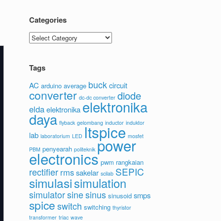
Categories
Categories
Tags
buck
AC
circuit
arduino
average
converter
diode
dc-dc converter
elektronika
elda
elektronika
daya
flyback
gelombang
inductor
induktor
ltspice
lab
laboratorium
LED
mosfet
power
penyearah
PBM
politeknik
electronics
pwm
rangkaian
SEPIC
rectifier
rms
sakelar
scilab
simulasi
simulation
simulator
sine
sinus
smps
sinusoid
spice
switch
switching
thyristor
transformer
triac
wave