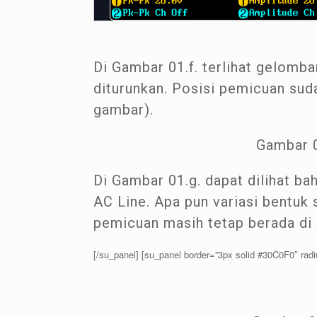
Di Gambar 01.f. terlihat gelomba
diturunkan. Posisi pemicuan suda
gambar).
Gambar 0
Di Gambar 01.g. dapat dilihat b
AC Line. Apa pun variasi bentuk 
pemicuan masih tetap berada di 
[/su_panel] [su_panel border=”3px solid #30C0F0″ radi