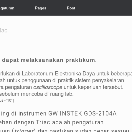
gaturan
Pages
Post
iac
 dapat melaksanakan praktikum.
rlukan di Laboratorium Elektronika Daya untuk beberap
lah untuk penggunaan di praktik sistem penyakelaran
ara pengaturan
oscilloscope
untuk keperluan tersebut.
i sebelum mencoba di ruang lab.
us=”10″]
nting di instrumen GW INSTEK GDS-2104A
eban dengan Triac adalah pengaturan
uan (
trigger
) dan pastikan sudah benar sesuai