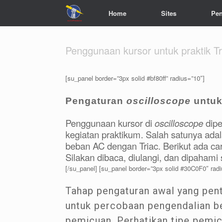
Home
Sites
Pen
Penggunaan kursor untuk praktik Tr
[su_panel border=”3px solid #bf80ff” radius=”10″]
Pengaturan
oscilloscope
untuk
Penggunaan kursor di
oscilloscope
dipe
kegiatan praktikum. Salah satunya ada
beban AC dengan Triac. Berikut ada c
Silakan dibaca, diulangi, dan dipaham
[/su_panel] [su_panel border=”3px solid #30C0F0″ radi
Tahap pengaturan awal yang pe
untuk percobaan pengendalian b
pemicuan. Perhatikan tipe pemic