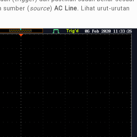
n sumber (
source
)
AC Line
.
Lihat urut-urutan