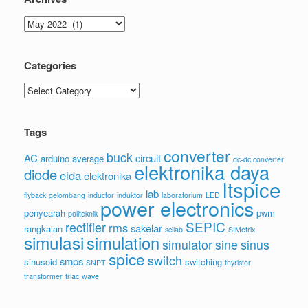
Archives
Categories
Categories
Tags
converter
buck
AC
circuit
arduino
average
dc-dc converter
elektronika daya
diode
elda
elektronika
ltspice
lab
flyback
gelombang
inductor
induktor
laboratorium
LED
power electronics
penyearah
pwm
politeknik
SEPIC
rectifier
rms
sakelar
rangkaian
scilab
SIMetrix
simulasi
simulation
simulator
sine
sinus
spice
switch
smps
sinusoid
switching
SNPT
thyristor
transformer
triac
wave