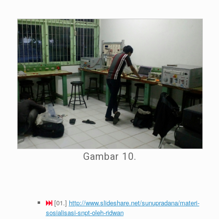
Gambar 10.
[01.]
http://www.slideshare.net/sunupradana/materi-
sosialisasi-snpt-oleh-ridwan