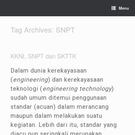
Menu
Tag Archives:
SNPT
KKNI, SNPT dan SKTTK
Dalam dunia kerekayasaan
(
engineering
) dan kerekayasaan
teknologi (
engineering technology
)
sudah umum ditemui penggunaan
standar (acuan) dalam merancang
maupun dalam melakukan suatu
kegiatan. Lebih dari itu, standar yang
diacu pun seringkali merupakan