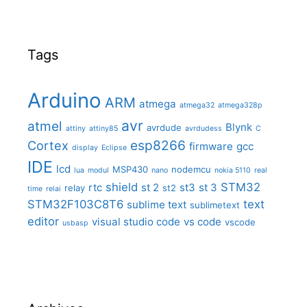
Tags
Arduino
ARM
atmega
atmega32
atmega328p
avr
atmel
Blynk
avrdude
attiny
attiny85
avrdudess
C
Cortex
esp8266
firmware
gcc
display
Eclipse
IDE
lcd
MSP430
nodemcu
lua
modul
nano
nokia 5110
real
shield
STM32
rtc
st 2
st3
st 3
relay
st2
time
relai
STM32F103C8T6
text
sublime text
sublimetext
editor
visual studio code
vs code
vscode
usbasp