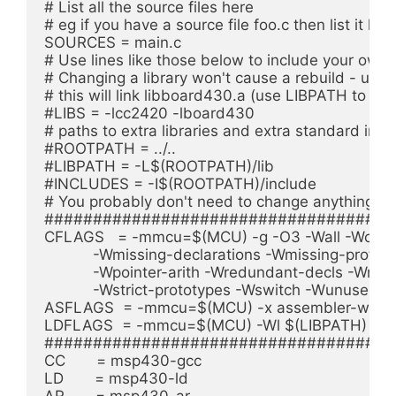
# List all the source files here

# eg if you have a source file foo.c then list it here
SOURCES = main.c

# Use lines like those below to include your own lib
# Changing a library won't cause a rebuild - use
# this will link libboard430.a (use LIBPATH to say 
#LIBS = -lcc2420 -lboard430

# paths to extra libraries and extra standard inclu
#ROOTPATH = ../..

#LIBPATH = -L$(ROOTPATH)/lib

#INCLUDES = -I$(ROOTPATH)/include

# You probably don't need to change anything belo
####################################
CFLAGS   = -mmcu=$(MCU) -g -O3 -Wall -Wcast-al
	   -Wmissing-declarations -Wmissing-prototypes -Wnested-externs \

	   -Wpointer-arith -Wredundant-decls -Wreturn-type -Wshadow \

	   -Wstrict-prototypes -Wswitch -Wunused $(INCLUDES)

ASFLAGS  = -mmcu=$(MCU) -x assembler-with-c
LDFLAGS  = -mmcu=$(MCU) -Wl $(LIBPATH)

####################################
CC       = msp430-gcc

LD       = msp430-ld

AR       = msp430-ar
