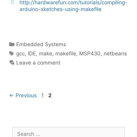
http://hardwarefun.com/tutorials/compiling-
arduino-sketches-using-makefile
Categories
Embedded Systems
Tags
gcc
,
IDE
,
make
,
makefile
,
MSP430
,
netbeans
Leave a comment
Page
Page
←
Previous
1
2
Search