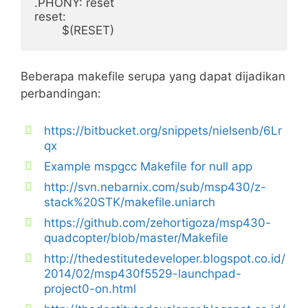
.PHONY: reset

reset:

Beberapa makefile serupa yang dapat dijadikan
perbandingan:
https://bitbucket.org/snippets/nielsenb/6Lr
qx
Example mspgcc Makefile for null app
http://svn.nebarnix.com/sub/msp430/z-
stack%20STK/makefile.uniarch
https://github.com/zehortigoza/msp430-
quadcopter/blob/master/Makefile
http://thedestitutedeveloper.blogspot.co.id/
2014/02/msp430f5529-launchpad-
project0-on.html