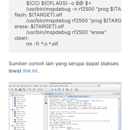
	$(CC) $(CFLAGS) -o $@ $<

	/usr/bin/mspdebug -n rf2500 "prog $(TARGET).elf" "exit"

flash: $(TARGET).elf

	/usr/bin/mspdebug rf2500 "prog $(TARGET).elf"

erase: $(TARGET).elf

	/usr/bin/mspdebug rf2500 "erase"

clean:

Sumber contoh lain yang serupa dapat diakses
lewat
link
ini.