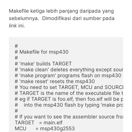
Makefile ketiga lebih panjang daripada yang
sebelumnya. Dimodifikasi dari sumber pada
link
ini.
#

# Makefile for msp430

#

# 'make' builds TARGET

# 'make clean' deletes everything except source f
# 'make program' programs flash on msp430 with 
# 'make reset' resets the msp430

# You need to set TARGET, MCU and SOURCES for 
# TARGET is the name of the executable file to be
# eg if TARGET is foo.elf, then foo.elf will be p
#    into the msp430 flash by typing 'make progra
#

# If you want to see the assembler source from fil
TARGET   = main.elf

MCU      = msp430g2553
