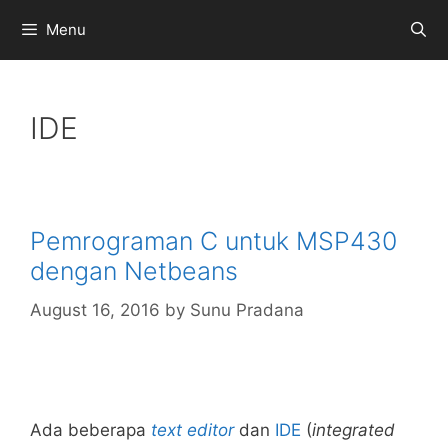
Skip
Menu
to
content
IDE
Pemrograman C untuk MSP430
dengan Netbeans
August 16, 2016
by
Sunu Pradana
Ada beberapa
text editor
dan
IDE
(
integrated