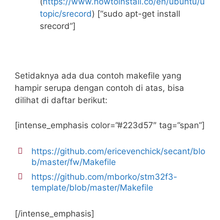
(
https://www.howtoinstall.co/en/ubuntu/u
topic/srecord
) [“sudo apt-get install
srecord”]
Setidaknya ada dua contoh makefile yang
hampir serupa dengan contoh di atas, bisa
dilihat di daftar berikut:
[intense_emphasis color=”#223d57″ tag=”span”]
https://github.com/ericevenchick/secant/blo
b/master/fw/Makefile
https://github.com/mborko/stm32f3-
template/blob/master/Makefile
[/intense_emphasis]