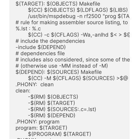
$(TARGET): $(OBJECTS) Makefile

	$(CC) $(OBJECTS) $(LDFLAGS) $(LIBS) -o $@

	/usr/bin/mspdebug -n rf2500 "prog $(TARGET)"

# rule for making assembler source listing, to see
%.lst : %.c

	$(CC) -c $(CFLAGS) -Wa,-anlhd $< > $@

# include the dependencies

-include $(DEPEND)

# dependencies file

# includes also considered, since some of these 
# (otherwise use -MM instead of -M)

$(DEPEND): $(SOURCES) Makefile

	$(CC) -M ${CFLAGS} $(SOURCES) >$@

.PHONY:	clean

clean:

	-$(RM) $(OBJECTS)

	-$(RM) $(TARGET)

	-$(RM) $(SOURCES:.c=.lst)

	-$(RM) $(DEPEND)	

.PHONY: program

program: $(TARGET)

	$(PROGRAM) $(TARGET)
