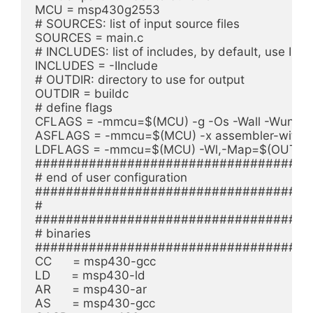
MCU = msp430g2553

# SOURCES: list of input source files

SOURCES = main.c

# INCLUDES: list of includes, by default, use Inclu
INCLUDES = -IInclude

# OUTDIR: directory to use for output

OUTDIR = buildc

# define flags

CFLAGS = -mmcu=$(MCU) -g -Os -Wall -Wunuse
ASFLAGS = -mmcu=$(MCU) -x assembler-with-cp
LDFLAGS = -mmcu=$(MCU) -Wl,-Map=$(OUTDIR
#####################################
# end of user configuration

#####################################
#

#####################################
# binaries

#####################################
CC      = msp430-gcc

LD      = msp430-ld

AR      = msp430-ar

AS      = msp430-gcc
