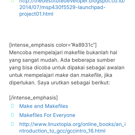
http://thedestitutedeveloper.blogspot.co.id/
2014/07/msp430f5529-launchpad-
project01.html
[intense_emphasis color=”#a8931c”]
Mencoba mempelajari makefile bukanlah hal
yang sangat mudah. Ada beberapa sumber
yang bisa dicoba untuk dipakai sebagai awalan
untuk mempelajari
make
dan
makefile
, jika
diperlukan. Saya urutkan sebagai berikut:
[/intense_emphasis]
Make and Makefiles
Makefiles For Everyone
http://www.linuxtopia.org/online_books/an_i
ntroduction_to_gcc/gccintro_16.html