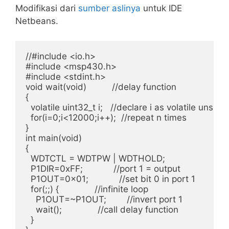
Modifikasi dari
sumber aslinya
untuk IDE
Netbeans.
//#include <io.h>

#include <msp430.h>

#include <stdint.h>

void wait(void)          //delay function

{

  volatile uint32_t i;   //declare i as volatile unsign
  for(i=0;i<12000;i++);  //repeat n times

}

int main(void)

{

  WDTCTL = WDTPW | WDTHOLD;

  P1DIR=0xFF;            //port 1 = output

  P1OUT=0x01;            //set bit 0 in port 1

  for(;;) {              //infinite loop

    P1OUT=~P1OUT;        //invert port 1

    wait();              //call delay function

  }
