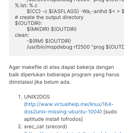
%.lst: %.c

	$(CC) -c $(ASFLAGS) -Wa,-anlhd $< > $@

# create the output directory

$(OUTDIR):

	$(MKDIR) $(OUTDIR)

clean:

	-$(RM) $(OUTDIR)

Agar makefile di atas dapat bekerja dengan
baik diperlukan beberapa program yang harus
diinstalasi jika belum ada.
UNIX2DOS
(
http://www.virtualhelp.me/linux/164-
dos2unix-missing-ubuntu-1004
) [sudo
aptitude install tofrodos]
srec_cat (srecord)