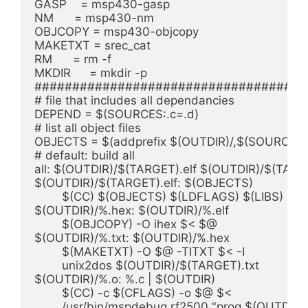
GASP    = msp430-gasp

NM      = msp430-nm

OBJCOPY = msp430-objcopy

MAKETXT = srec_cat

RM      = rm -f

MKDIR	= mkdir -p

#####################################
# file that includes all dependancies

DEPEND = $(SOURCES:.c=.d)

# list all object files

OBJECTS = $(addprefix $(OUTDIR)/,$(SOURCES:.c
# default: build all

all: $(OUTDIR)/$(TARGET).elf $(OUTDIR)/$(TARG
$(OUTDIR)/$(TARGET).elf: $(OBJECTS)

	$(CC) $(OBJECTS) $(LDFLAGS) $(LIBS) -o $@

$(OUTDIR)/%.hex: $(OUTDIR)/%.elf

	$(OBJCOPY) -O ihex $< $@

$(OUTDIR)/%.txt: $(OUTDIR)/%.hex

	$(MAKETXT) -O $@ -TITXT $< -I

	unix2dos $(OUTDIR)/$(TARGET).txt

$(OUTDIR)/%.o: %.c | $(OUTDIR)

	$(CC) -c $(CFLAGS) -o $@ $<

	/usr/bin/mspdebug rf2500 "prog $(OUTDIR)/$(TARGET).elf"
