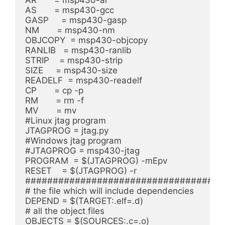
AS       = msp430-gcc

GASP     = msp430-gasp

NM       = msp430-nm

OBJCOPY  = msp430-objcopy

RANLIB   = msp430-ranlib

STRIP    = msp430-strip

SIZE     = msp430-size

READELF  = msp430-readelf

CP       = cp -p

RM       = rm -f

MV       = mv

#Linux jtag program

JTAGPROG = jtag.py

#Windows jtag program

#JTAGPROG = msp430-jtag

PROGRAM  = $(JTAGPROG) -mEpv

RESET    = $(JTAGPROG) -r

####################################
# the file which will include dependencies

DEPEND = $(TARGET:.elf=.d)

# all the object files

OBJECTS = $(SOURCES:.c=.o)
