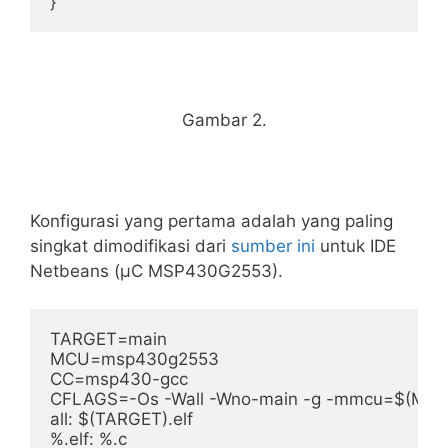
Gambar 2.
Konfigurasi yang pertama adalah yang paling
singkat dimodifikasi dari
sumber ini
untuk IDE
Netbeans (μC MSP430G2553).
TARGET=main

MCU=msp430g2553

CC=msp430-gcc

CFLAGS=-Os -Wall -Wno-main -g -mmcu=$(MCU)
all: $(TARGET).elf

%.elf: %.c
