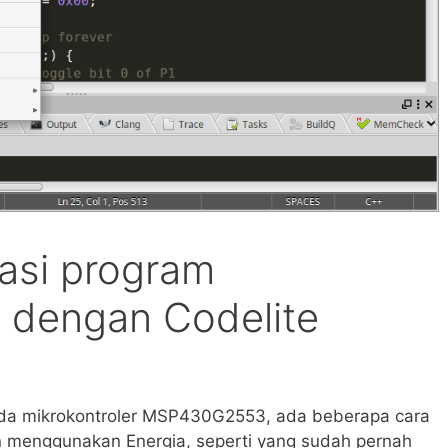
lasi program
dengan Codelite
a mikrokontroler MSP430G2553, ada beberapa cara
n menggunakan Energia, seperti yang sudah pernah