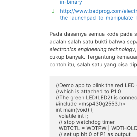
in-binary
http://www.badprog.com/elect
the-launchpad-to-manipulate-l
Pada dasarnya semua kode pada su
adalah salah satu bukti bahwa se
electronics engineering technology
cukup banyak. Tergantung kemauan
contoh itu, salah satu yang bisa d
//Demo app to blink the red LED 
//which is attached to P1.0

//The green LED(LED2) is connect
#include <msp430g2553.h>

int main(void) {

  volatile int i;

  // stop watchdog timer

  WDTCTL = WDTPW | WDTHOLD;
  // set up bit 0 of P1 as output
