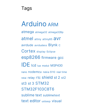
Tags
Arduino
ARM
atmega
atmega32
atmega328p
avr
atmel
attiny
attiny85
Blynk
avrdude
avrdudess
C
Cortex
display
Eclipse
esp8266
firmware
gcc
IDE
lcd
MSP430
lua
modul
nodemcu
nano
nokia 5110
real time
shield
rtc
st 2
relay
st2
relai
STM32
st3
st 3
STM32F103C8T6
sublime text
sublimetext
text editor
visual
usbasp