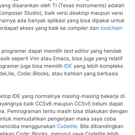
 yang disarankan oleh TI (Texas Instruments) adalah
mposer Studio), baik versi
desktop
maupun versi
enarnya ada banyak aplikasi yang bisa dipakai untuk
erdapat akses yang baik ke
compiler
dan
toolchain
g programer dapat memilih
text
editor
yang hendak
asik seperti Vim atau Emacs, bisa juga yang relatif
rogramer juga bisa memilih
IDE
yang lebih kompleks
deLite, Code::Blocks, atau bahkan yang berbasis
sktop
IDE yang normalnya masing-masing bekerja di
Sayangnya baik CCSv6 maupun CCSv5 belum dapat
a. Pemrograman tentu masih bisa dilakukan dengan
 untuk memudahkan pengerjaan maka saya coba
a mencoba menggunakan
Codelite
. Bila dibandingkan
ahkan Code::Blocks, menurut saya Codelite lebih