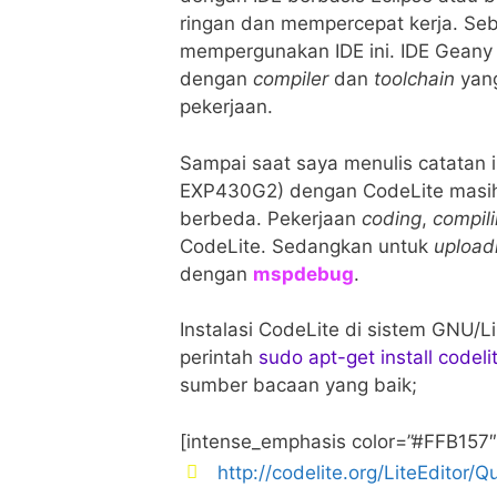
ringan dan mempercepat kerja. Se
mempergunakan IDE ini. IDE Geany s
dengan
compiler
dan
toolchain
yang
pekerjaan.
Sampai saat saya menulis catata
EXP430G2) dengan CodeLite masih 
berbeda. Pekerjaan
coding
,
compili
CodeLite. Sedangkan untuk
upload
dengan
mspdebug
.
Instalasi CodeLite di sistem GNU/
perintah
sudo apt-get install codeli
sumber bacaan yang baik;
[intense_emphasis color=”#FFB157″
http://codelite.org/LiteEditor/Q