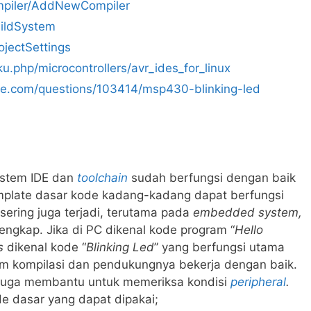
mpiler/AddNewCompiler
BuildSystem
rojectSettings
u.php/microcontrollers/avr_ides_for_linux
nge.com/questions/103414/msp430-blinking-led
istem IDE dan
toolchain
sudah berfungsi dengan baik
emplate dasar kode kadang-kadang dapat berfungsi
 sering juga terjadi, terutama pada
embedded system,
lengkap. Jika di PC dikenal kode program “
Hello
s
dikenal kode “
Blinking Led
” yang berfungsi utama
em kompilasi dan pendukungnya bekerja dengan baik.
 juga membantu untuk memeriksa kondisi
peripheral
.
e dasar yang dapat dipakai;