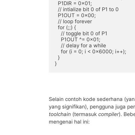
  P1DIR = 0x01;

  // intialize bit 0 of P1 to 0

  P1OUT = 0x00;

  // loop forever

  for (;;) {

    // toggle bit 0 of P1

    P1OUT ^= 0x01;

    // delay for a while

    for (i = 0; i < 0x6000; i++);

  }

}
Selain contoh kode sederhana (ya
yang signifikan), pengguna juga pe
toolchain
(termasuk
compiler
). Beb
mengenai hal ini: