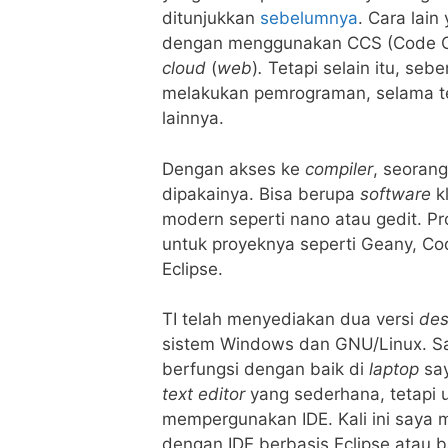
ditunjukkan
sebelumnya
. Cara lain
dengan menggunakan CCS (Code Co
cloud
(
web
)
.
Tetapi selain itu, seb
melakukan pemrograman, selama t
lainnya.
Dengan akses ke
compiler
, seoran
dipakainya. Bisa berupa
software
kl
modern seperti nano atau gedit. P
untuk proyeknya seperti Geany, Co
Eclipse.
TI telah menyediakan dua versi
de
sistem Windows dan GNU/Linux. 
berfungsi dengan baik di
laptop
say
text editor
yang sederhana, tetapi
mempergunakan IDE. Kali ini say
dengan IDE berbasis Eclipse atau b