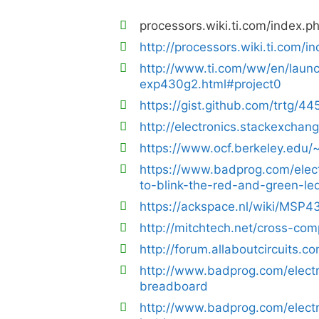
processors.wiki.ti.com/index
http://processors.wiki.ti.co
http://www.ti.com/ww/en/lau
exp430g2.html#project0
https://gist.github.com/trtg/4
http://electronics.stackexcha
https://www.ocf.berkeley.edu/
https://www.badprog.com/elec
to-blink-the-red-and-green-le
https://ackspace.nl/wiki/MSP4
http://mitchtech.net/cross-com
http://forum.allaboutcircuits.
http://www.badprog.com/elect
breadboard
http://www.badprog.com/elect