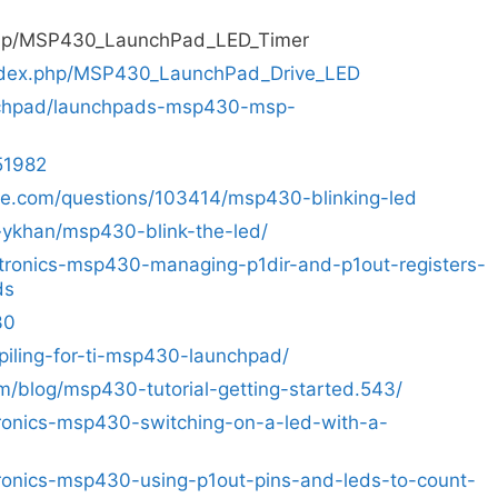
.php/MSP430_LaunchPad_LED_Timer
m/index.php/MSP430_LaunchPad_Drive_LED
nchpad/launchpads-msp430-msp-
451982
nge.com/questions/103414/msp430-blinking-led
~ykhan/msp430-blink-the-led/
tronics-msp430-managing-p1dir-and-p1out-registers-
ds
30
piling-for-ti-msp430-launchpad/
com/blog/msp430-tutorial-getting-started.543/
ronics-msp430-switching-on-a-led-with-a-
ronics-msp430-using-p1out-pins-and-leds-to-count-