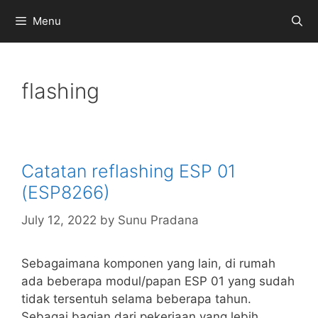
Skip
Menu
to
content
flashing
Catatan reflashing ESP 01
(ESP8266)
July 12, 2022
by
Sunu Pradana
Sebagaimana komponen yang lain, di rumah
ada beberapa modul/papan ESP 01 yang sudah
tidak tersentuh selama beberapa tahun.
Sebagai bagian dari pekerjaan yang lebih