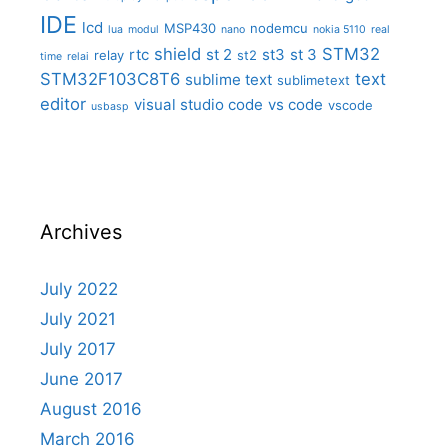
IDE
lcd
MSP430
nodemcu
lua
modul
nano
nokia 5110
real
shield
STM32
rtc
st 2
st3
st 3
relay
st2
time
relai
STM32F103C8T6
text
sublime text
sublimetext
editor
visual studio code
vs code
vscode
usbasp
Archives
July 2022
July 2021
July 2017
June 2017
August 2016
March 2016