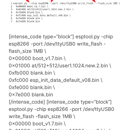
[intense_code type=”block”] esptool.py -chip
esp8266 -port /dev/ttyUSB0 write_flash -
flash_size 1MB \
0x00000 boot_v1.7.bin \
0x01000 at/512+512/user1.1024.new.2.bin \
0xfb000 blank.bin \
0xfc000 esp_init_data_default_v08.bin \
0xfe000 blank.bin \
0x7e000 blank.bin
[/intense_code] [intense_code type=”block”]
esptool.py -chip esp8266 -port /dev/ttyUSB0
write_flash -flash_size 1MB \
0x00000 boot_v1.7.bin \