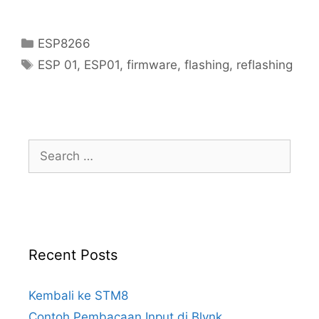
Categories
ESP8266
Tags
ESP 01
,
ESP01
,
firmware
,
flashing
,
reflashing
Search
for:
Recent Posts
Kembali ke STM8
Contoh Pembacaan Input di Blynk