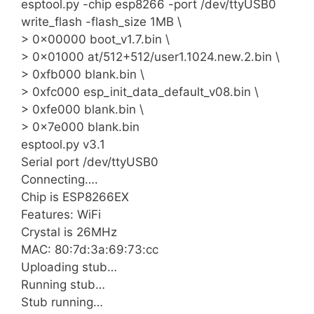
esptool.py -chip esp8266 -port /dev/ttyUSB0
write_flash -flash_size 1MB \
> 0x00000 boot_v1.7.bin \
> 0x01000 at/512+512/user1.1024.new.2.bin \
> 0xfb000 blank.bin \
> 0xfc000 esp_init_data_default_v08.bin \
> 0xfe000 blank.bin \
> 0x7e000 blank.bin
esptool.py v3.1
Serial port /dev/ttyUSB0
Connecting….
Chip is ESP8266EX
Features: WiFi
Crystal is 26MHz
MAC: 80:7d:3a:69:73:cc
Uploading stub…
Running stub…
Stub running…