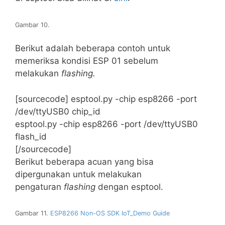
Gambar 10.
Berikut adalah beberapa contoh untuk
memeriksa kondisi ESP 01 sebelum
melakukan
flashing.
[sourcecode] esptool.py -chip esp8266 -port
/dev/ttyUSB0 chip_id
esptool.py -chip esp8266 -port /dev/ttyUSB0
flash_id
[/sourcecode]
Berikut beberapa acuan yang bisa
dipergunakan untuk melakukan
pengaturan
flashing
dengan esptool.
Gambar 11.
ESP8266 Non-OS SDK IoT_Demo Guide