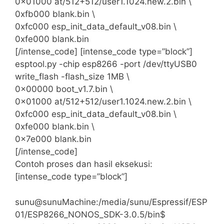
0x01000 at/512+512/user1.1024.new.2.bin \
0xfb000 blank.bin \
0xfc000 esp_init_data_default_v08.bin \
0xfe000 blank.bin
[/intense_code] [intense_code type=”block”]
esptool.py -chip esp8266 -port /dev/ttyUSB0
write_flash -flash_size 1MB \
0x00000 boot_v1.7.bin \
0x01000 at/512+512/user1.1024.new.2.bin \
0xfc000 esp_init_data_default_v08.bin \
0xfe000 blank.bin \
0x7e000 blank.bin
[/intense_code]
Contoh proses dan hasil eksekusi:
[intense_code type=”block”]
sunu@sunuMachine:/media/sunu/Espressif/ESP
01/ESP8266_NONOS_SDK-3.0.5/bin$