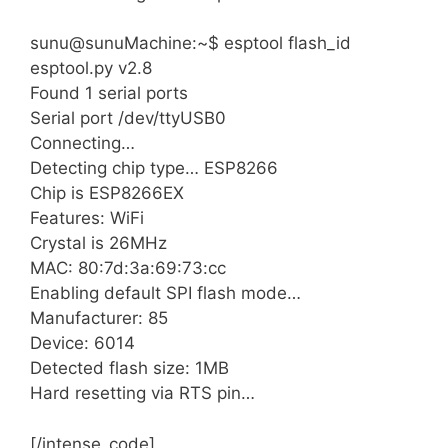
sunu@sunuMachine:~$ esptool flash_id
esptool.py v2.8
Found 1 serial ports
Serial port /dev/ttyUSB0
Connecting…
Detecting chip type… ESP8266
Chip is ESP8266EX
Features: WiFi
Crystal is 26MHz
MAC: 80:7d:3a:69:73:cc
Enabling default SPI flash mode…
Manufacturer: 85
Device: 6014
Detected flash size: 1MB
Hard resetting via RTS pin…
[/intense_code]