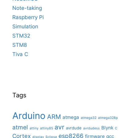
Note-taking
Raspberry Pi
Simulation
STM32
STM8
Tiva C
Tags
Arduino
ARM
atmega
atmega32
atmega328p
avr
atmel
Blynk
avrdude
attiny
attiny85
avrdudess
C
Cortex
esp8266
firmware
gcc
display
Eclipse