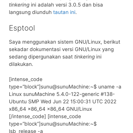
tinkering
ini adalah versi 3.0.5 dan bisa
langsung diunduh
tautan ini
.
Esptool
Saya menggunakan sistem GNU/Linux, berikut
sekadar dokumentasi versi GNU/Linux yang
sedang dipergunakan saat
tinkering
ini
dilakukan.
[intense_code
type=”block”]sunu@sunuMachine:~$ uname -a
Linux sunuMachine 5.4.0-122-generic #138-
Ubuntu SMP Wed Jun 22 15:00:31 UTC 2022
x86_64 x86_64 x86_64 GNU/Linux
[/intense_code] [intense_code
type=”block”]sunu@sunuMachine:~$
lsb_release -a