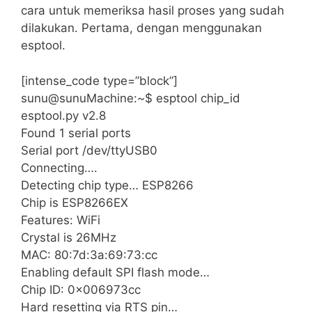
cara untuk memeriksa hasil proses yang sudah
dilakukan. Pertama, dengan menggunakan
esptool.
[intense_code type=”block”]
sunu@sunuMachine:~$ esptool chip_id
esptool.py v2.8
Found 1 serial ports
Serial port /dev/ttyUSB0
Connecting….
Detecting chip type… ESP8266
Chip is ESP8266EX
Features: WiFi
Crystal is 26MHz
MAC: 80:7d:3a:69:73:cc
Enabling default SPI flash mode…
Chip ID: 0x006973cc
Hard resetting via RTS pin…