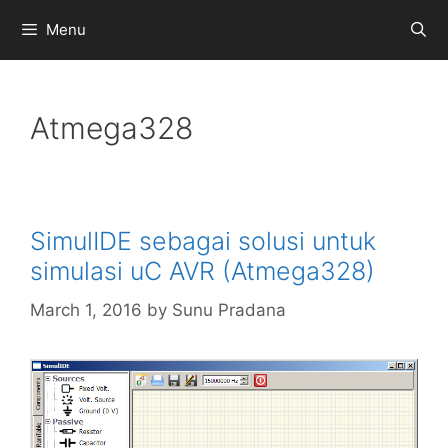
Skip
Menu
to
content
Atmega328
SimulIDE sebagai solusi untuk
simulasi uC AVR (Atmega328)
March 1, 2016
by
Sunu Pradana