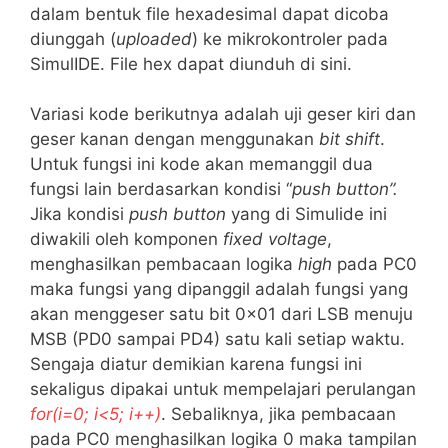
dalam bentuk file hexadesimal dapat dicoba
diunggah (
uploaded
) ke mikrokontroler pada
SimulIDE. File hex dapat diunduh di sini.
Variasi kode berikutnya adalah uji geser kiri dan
geser kanan dengan menggunakan
bit shift
.
Untuk fungsi ini kode akan memanggil dua
fungsi lain berdasarkan kondisi “
push button”.
Jika kondisi
push button
yang di Simulide ini
diwakili oleh komponen
fixed voltage
,
menghasilkan pembacaan logika
high
pada PC0
maka fungsi yang dipanggil adalah fungsi yang
akan menggeser satu bit 0x01 dari LSB menuju
MSB (PD0 sampai PD4) satu kali setiap waktu.
Sengaja diatur demikian karena fungsi ini
sekaligus dipakai untuk mempelajari perulangan
for(i=0; i<5; i++)
. Sebaliknya, jika pembacaan
pada PC0 menghasilkan logika 0 maka tampilan