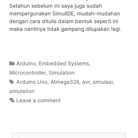
Setahun sebelum ini saya juga sudah
mempergunakan SimulIDE, mudah-mudahan
dengan cara ditulis dalam bentuk seperti ini
maka nantinya tidak gampang dilupakan lagi.
Categories
Arduino
,
Embedded Systems
,
Microcontroller
,
Simulation
Tags
Arduino Uno
,
Atmega328
,
avr
,
simulasi
,
simulation
Leave a comment
Search