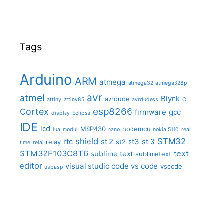
Tags
Arduino
ARM
atmega
atmega32
atmega328p
avr
atmel
Blynk
avrdude
attiny
attiny85
avrdudess
C
Cortex
esp8266
firmware
gcc
display
Eclipse
IDE
lcd
MSP430
nodemcu
lua
modul
nano
nokia 5110
real
shield
STM32
rtc
st 2
st3
st 3
relay
st2
time
relai
STM32F103C8T6
text
sublime text
sublimetext
editor
visual studio code
vs code
vscode
usbasp