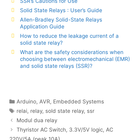
SSR’s Cautions for Use
Solid State Relays : User’s Guide
Allen-Bradley Solid-State Relays
Application Guide
How to reduce the leakage current of a
solid state relay?
What are the safety considerations when
choosing between electromechanical (EMR)
and solid state relays (SSR)?
Categories
Arduino
,
AVR
,
Embedded Systems
Tags
relai
,
relay
,
sold state relay
,
ssr
Modul dua relay
Thyristor AC Switch, 3.3V/5V logic, AC
220V/5A (peak 10A)