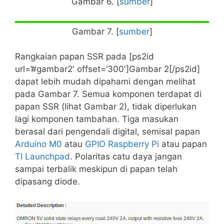
Gambar 6. [
sumber
]
Gambar 7. [
sumber
]
Rangkaian papan SSR pada [ps2id
url=’#gambar2′ offset=’300′]Gambar 2[/ps2id]
dapat lebih mudah dipahami dengan melihat
pada Gambar 7. Semua komponen terdapat di
papan SSR (lihat Gambar 2), tidak diperlukan
lagi komponen tambahan. Tiga masukan
berasal dari pengendali digital, semisal papan
Arduino M0
atau
GPIO Raspberry Pi
atau papan
TI Launchpad
. Polaritas catu daya jangan
sampai terbalik meskipun di papan telah
dipasang diode.