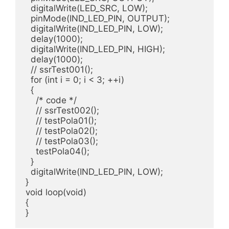
  digitalWrite(LED_SRC, LOW);

  pinMode(IND_LED_PIN, OUTPUT);

  digitalWrite(IND_LED_PIN, LOW);

  delay(1000);

  digitalWrite(IND_LED_PIN, HIGH);

  delay(1000);

  // ssrTest001();

  for (int i = 0; i < 3; ++i)

  {

    /* code */

    // ssrTest002();

    // testPola01();

    // testPola02();

    // testPola03();

    testPola04();

  } 

  digitalWrite(IND_LED_PIN, LOW);

}

void loop(void)

{

}