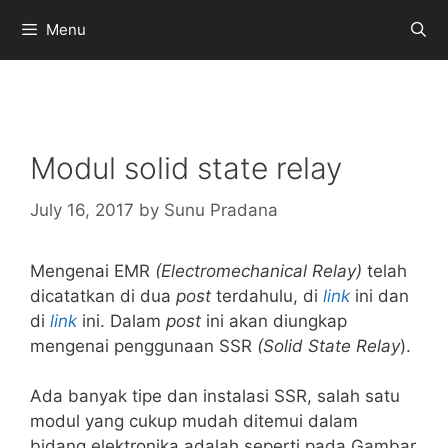
Skip
Menu
to
content
Modul solid state relay
July 16, 2017
by
Sunu Pradana
Mengenai EMR
(Electromechanical Relay)
telah
dicatatkan di dua
post
terdahulu, di
link
ini dan
di
link
ini. Dalam
post
ini akan diungkap
mengenai penggunaan SSR
(Solid State Relay
).
Ada banyak tipe dan instalasi SSR, salah satu
modul yang cukup mudah ditemui dalam
bidang elektronika adalah seperti pada Gambar