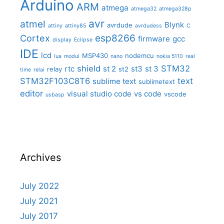
Arduino
ARM
atmega
atmega32
atmega328p
avr
atmel
Blynk
avrdude
attiny
attiny85
avrdudess
C
Cortex
esp8266
firmware
gcc
display
Eclipse
IDE
lcd
MSP430
nodemcu
lua
modul
nano
nokia 5110
real
shield
STM32
rtc
st 2
st3
st 3
relay
st2
time
relai
STM32F103C8T6
text
sublime text
sublimetext
editor
visual studio code
vs code
vscode
usbasp
Archives
July 2022
July 2021
July 2017