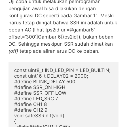
Uji coba untuk melakukan pemrograman
pengujian awal bisa dilakukan dengan
konfigurasi DC seperti pada Gambar 11. Meski
harus tetap diingat bahwa SSR ini adalah untuk
beban AC (lihat [ps2id url=’#gambar6′
offset=’300′]Gambar 6[/ps2id]), bukan beban
DC. Sehingga meskipun SSR sudah dimatikan
(off
)
tetap ada aliran arus DC ke beban.
const uint8_t IND_LED_PIN = LED_BUILTIN;

const uint16_t DELAY02 = 2000; 

#define BLINK_DELAY 500

#define SSR_ON HIGH

#define SSR_OFF LOW

#define LED_SRC 7

#define CH1 8

#define CH2 9

void safeSSRinit(void)

{
