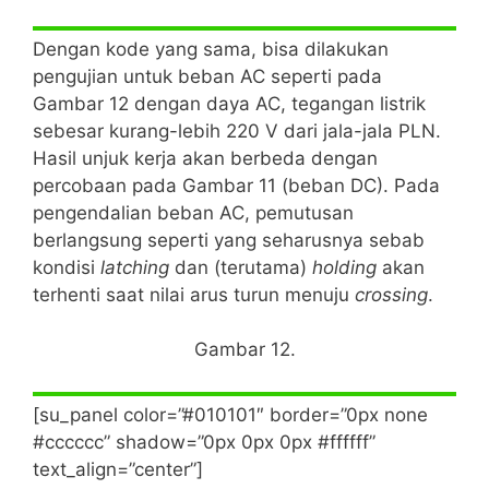
Dengan kode yang sama, bisa dilakukan
pengujian untuk beban AC seperti pada
Gambar 12 dengan daya AC, tegangan listrik
sebesar kurang-lebih 220 V dari jala-jala PLN.
Hasil unjuk kerja akan berbeda dengan
percobaan pada Gambar 11 (beban DC). Pada
pengendalian beban AC, pemutusan
berlangsung seperti yang seharusnya sebab
kondisi
latching
dan (terutama)
holding
akan
terhenti saat nilai arus turun menuju
crossing
.
Gambar 12.
[su_panel color=”#010101″ border=”0px none
#cccccc” shadow=”0px 0px 0px #ffffff”
text_align=”center”]