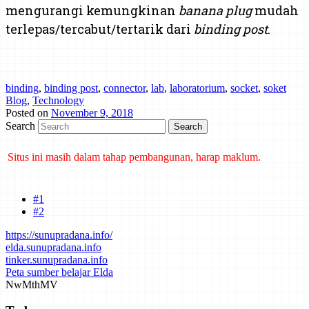
mengurangi kemungkinan
banana plug
mudah
terlepas/tercabut/tertarik dari
binding post
.
binding
,
binding post
,
connector
,
lab
,
laboratorium
,
socket
,
soket
Blog
,
Technology
Posted on
November 9, 2018
Search
Situs ini masih dalam tahap pembangunan, harap maklum.
Mind map tentang laporan kemajuan belajar dan cara bertanya telah
dibuat di Mindmeister. Klik di sini untuk mengakses.
#1
#2
https://sunupradana.info/
elda.sunupradana.info
tinker.sunupradana.info
Peta sumber belajar Elda
Nw
Mth
MV