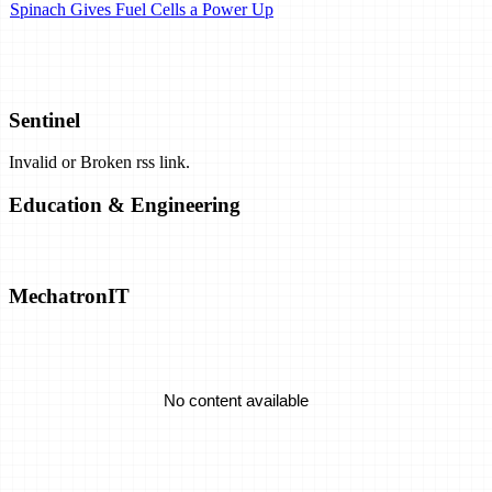
Spinach Gives Fuel Cells a Power Up
Airbus Plans Hydrogen-Powered Carbon-Neutral Planes by 2035.
Can They Work?
Sentinel
Invalid or Broken rss link.
Exclusive: Airborne Wind Energy Company Closes Shop, Opens
Patents
Education & Engineering
Solar Closing in on "Practical" Hydrogen Production
MechatronIT
Emrod Chases The Dream Of Utility-Scale Wireless Power
Transmission
No content available
A Battery That's Tough Enough To Take Structural Loads