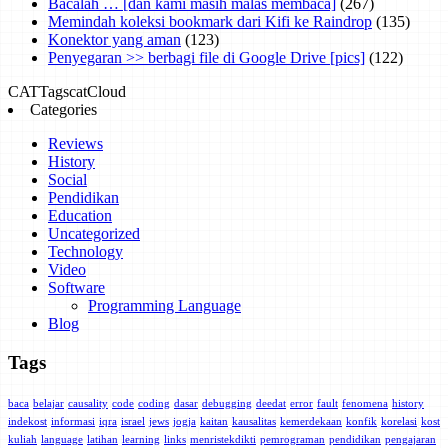
Bacalah … [dan kami masih malas membaca]
(267)
Memindah koleksi bookmark dari Kifi ke Raindrop
(135)
Konektor yang aman
(123)
Penyegaran >> berbagi file di Google Drive [pics]
(122)
CAT
Tags
catCloud
Categories
Reviews
History
Social
Pendidikan
Education
Uncategorized
Technology
Video
Software
Programming Language
Blog
Tags
baca
belajar
causality
code
coding
dasar
debugging
deedat
error
fault
fenomena
history
indekost
informasi
iqra
israel
jews
jogja
kaitan
kausalitas
kemerdekaan
konfik
korelasi
kost
kuliah
language
latihan
learning
links
menristekdikti
pemrograman
pendidikan
pengajaran