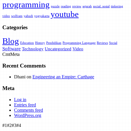
programming
puzzle
reading
review
sejarah
social. sosial
tinkering
youtube
video
wolfram
yahudi
yogyakarta
Categories
Blog
Education
History
Pendidikan
Programming Language
Reviews
Social
Software
Technology
Uncategorized
Video
Cmt
Meta
Recent Comments
Dhani
on
Engineering an Empire: Carthage
Meta
Log in
Entries feed
Comments feed
WordPress.org
#1
#2
#3
#4