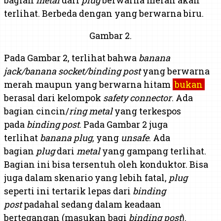
terlihat. Berbeda dengan yang berwarna biru.
Gambar 2.
Pada Gambar 2, terlihat bahwa
banana
jack/banana socket/binding post
yang berwarna
merah maupun yang berwarna hitam
bukan
berasal dari kelompok
safety connector
. Ada
bagian cincin/
ring
metal
yang terkespos
pada
binding post
. Pada Gambar 2 juga
terlihat
banana plug
, yang
unsafe
. Ada
bagian
plug
dari
metal
yang gampang terlihat.
Bagian ini bisa tersentuh oleh konduktor. Bisa
juga dalam skenario yang lebih fatal,
plug
seperti ini tertarik lepas dari
binding
post
padahal sedang dalam keadaan
bertegangan (masukan bagi
binding post
).