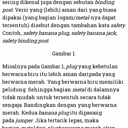
sering dikenal juga dengan sebutan
binding
post
. Versi yang (lebih) aman dari yang biasa
dipakai (yang bagian logam/
metal
-nya dapat
tersentuh) disebut dengan tambahan kata
safety.
Contoh,
safety banana plug, safety banana jack,
safety binding post
.
Gambar 1.
Misalnya pada Gambar 1,
plug
yang kebetulan
berwarna biru itu lebih aman daripada yang
berwarna merah. Yang berwarna biru memiliki
pelidung. Sehingga bagian
metal
di dalamnya
tidak mudah untuk tersentuh secara tidak
sengaja. Bandingkan dengan yang berwarna
merah. Kedua
banana plug
itu dipasang
pada
jumper
. Jika tertarik lepas, maka
bagian
metal
dari
plug
berwarna merah akan