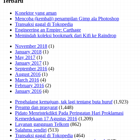
Terbaru
Konektor yang aman
Mencoba (kembali) penampilan Gimp ala Photoshop
Transaksi gagal di Tokopedia
Engineering an Empire: Carthage
Memindah koleksi bookmark dari Kifi ke Raindrop
November 2018
(1)
January 2018
(1)
May 2017
(1)
January 2017
(1)
September 2016
(4)
August 2016
(1)
March 2016
(4)
February 2016
(2)
January 2016
(4)
Penghalang kemajuan, tak lagi tentang buta huruf
(1,923)
Preamp dan prasyarat
(1,448)
Pidato Menristekdikti Pada Peringatan Hari Proklamasi
Kemerdekaan 17 Agustus 2016
(1,209)
Layanan gangguan Telkom
(862)
Salahmu sendiri
(513)
Transaksi gagal di Tokopedia
(464)