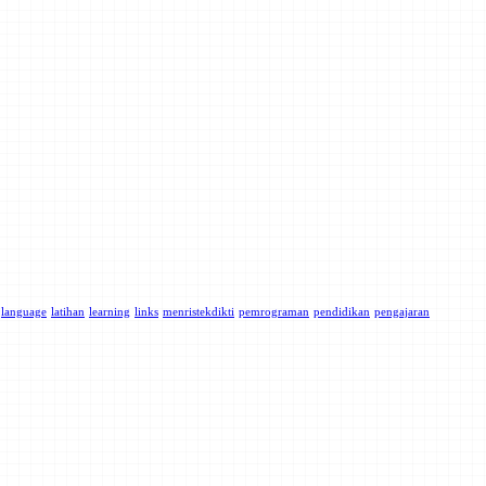
language
latihan
learning
links
menristekdikti
pemrograman
pendidikan
pengajaran