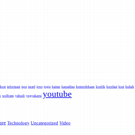
kost
informasi
iqra
israel
jews
jogja
kaitan
kausalitas
kemerdekaan
konfik
korelasi
kost
kuliah
youtube
o
wolfram
yahudi
yogyakarta
are
Technology
Uncategorized
Video