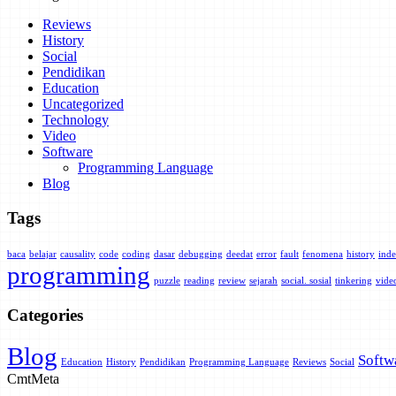
Reviews
History
Social
Pendidikan
Education
Uncategorized
Technology
Video
Software
Programming Language
Blog
Tags
baca
belajar
causality
code
coding
dasar
debugging
deedat
error
fault
fenomena
history
inde
programming
puzzle
reading
review
sejarah
social. sosial
tinkering
vide
Categories
Blog
Softw
Education
History
Pendidikan
Programming Language
Reviews
Social
Cmt
Meta