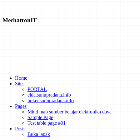
Solar Closing in on "Practical" Hydrogen Production
MechatronIT
Emrod Chases The Dream Of Utility-Scale Wireless Power Transmis
A Battery That's Tough Enough To Take Structural Loads
Turning Bricks Into Supercapacitors
Home
Sites
PORTAL
elda.sunupradana.info
How to Track the Emissions of Every Power Plant on the Planet fro
tinker.sunupradana.info
Pages
Mind map sumber belajar elektronika daya
Sample Page
Test table page #01
Dispute Erupts Over What Sparked an Explosive Li-ion Energy Stor
Posts
Buka lapak