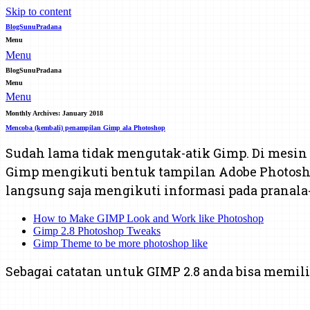
Skip to content
BlogSunuPradana
Menu
Menu
BlogSunuPradana
Menu
Menu
Monthly Archives:
January 2018
Mencoba (kembali) penampilan Gimp ala Photoshop
Sudah lama tidak mengutak-atik Gimp. Di mesi
Gimp mengikuti bentuk tampilan Adobe Photoshop
langsung saja mengikuti informasi pada pranala-
How to Make GIMP Look and Work like Photoshop
Gimp 2.8 Photoshop Tweaks
Gimp Theme to be more photoshop like
Sebagai catatan untuk GIMP 2.8 anda bisa memili