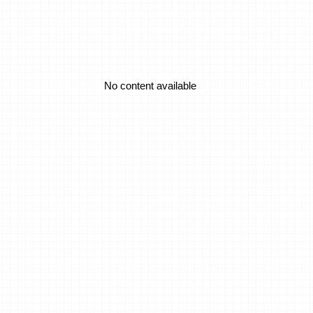
sion
No content available
No content available
m Space
age Accident