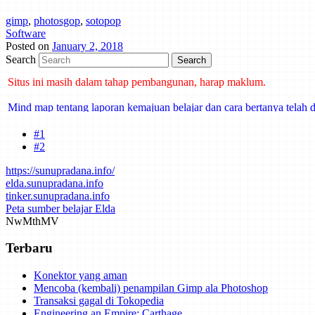
gimp
,
photosgop
,
sotopop
Software
Posted on
January 2, 2018
Search
Situs ini masih dalam tahap pembangunan, harap maklum.
Mind map tentang laporan kemajuan belajar dan cara bertanya telah d
#1
#2
https://sunupradana.info/
elda.sunupradana.info
tinker.sunupradana.info
Peta sumber belajar Elda
Nw
Mth
MV
Terbaru
Konektor yang aman
Mencoba (kembali) penampilan Gimp ala Photoshop
Transaksi gagal di Tokopedia
Engineering an Empire: Carthage