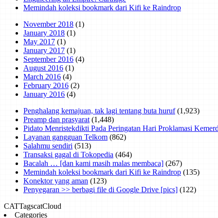
Memindah koleksi bookmark dari Kifi ke Raindrop
November 2018
(1)
January 2018
(1)
May 2017
(1)
January 2017
(1)
September 2016
(4)
August 2016
(1)
March 2016
(4)
February 2016
(2)
January 2016
(4)
Penghalang kemajuan, tak lagi tentang buta huruf
(1,923)
Preamp dan prasyarat
(1,448)
Pidato Menristekdikti Pada Peringatan Hari Proklamasi Keme
Layanan gangguan Telkom
(862)
Salahmu sendiri
(513)
Transaksi gagal di Tokopedia
(464)
Bacalah … [dan kami masih malas membaca]
(267)
Memindah koleksi bookmark dari Kifi ke Raindrop
(135)
Konektor yang aman
(123)
Penyegaran >> berbagi file di Google Drive [pics]
(122)
CAT
Tags
catCloud
Categories