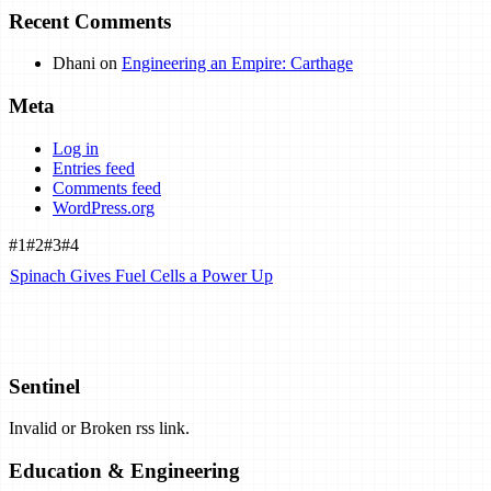
Recent Comments
Dhani
on
Engineering an Empire: Carthage
Meta
Log in
Entries feed
Comments feed
WordPress.org
#1
#2
#3
#4
Spinach Gives Fuel Cells a Power Up
Airbus Plans Hydrogen-Powered Carbon-Neutral Planes by 2035. C
Sentinel
Invalid or Broken rss link.
Exclusive: Airborne Wind Energy Company Closes Shop, Opens Pat
Education & Engineering