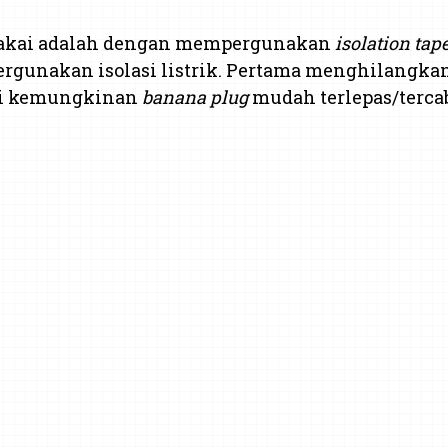
 dipakai adalah dengan mempergunakan
isolation tap
ergunakan isolasi listrik. Pertama menghilangk
gi kemungkinan
banana plug
mudah terlepas/tercab