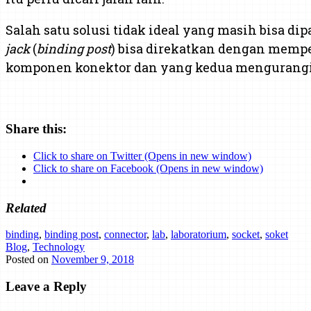
Salah satu solusi tidak ideal yang masih bisa
jack
(
binding post
) bisa direkatkan dengan memp
komponen konektor dan yang kedua menguran
Share this:
Click to share on Twitter (Opens in new window)
Click to share on Facebook (Opens in new window)
Related
binding
,
binding post
,
connector
,
lab
,
laboratorium
,
socket
,
soket
Blog
,
Technology
Posted on
November 9, 2018
Leave a Reply