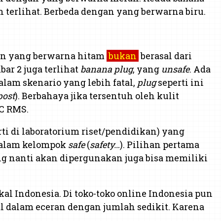
terlihat. Berbeda dengan yang berwarna biru.
n yang berwarna hitam
bukan
berasal dari
bar 2 juga terlihat
banana plug
, yang
unsafe
. Ada
alam skenario yang lebih fatal,
plug
seperti ini
post
). Berbahaya jika tersentuh oleh kulit
AC RMS.
ti di laboratorium riset/pendidikan) yang
dalam kelompok
safe
(
safety…
). Pilihan pertama
g nanti akan dipergunakan juga bisa memiliki
lokal Indonesia. Di toko-toko online Indonesia pun
l dalam eceran dengan jumlah sedikit. Karena