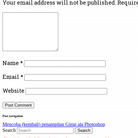
Your email address will not be published.
Require
Name
*
Email
*
Website
Post navigation
Mencoba (kembali) penampilan Gimp ala Photoshop
Search
Situs ini masih dalam tahap pembangunan, harap maklum.