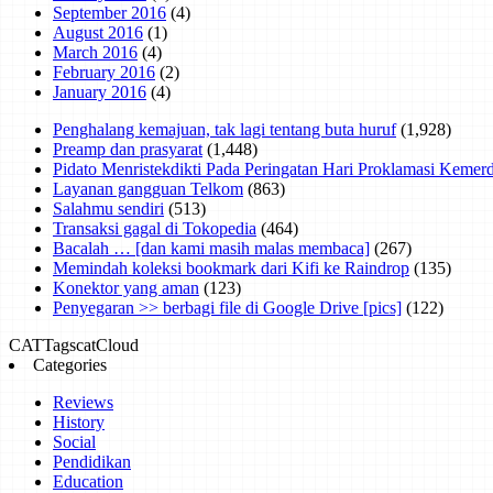
September 2016
(4)
August 2016
(1)
March 2016
(4)
February 2016
(2)
January 2016
(4)
Penghalang kemajuan, tak lagi tentang buta huruf
(1,928)
Preamp dan prasyarat
(1,448)
Pidato Menristekdikti Pada Peringatan Hari Proklamasi Keme
Layanan gangguan Telkom
(863)
Salahmu sendiri
(513)
Transaksi gagal di Tokopedia
(464)
Bacalah … [dan kami masih malas membaca]
(267)
Memindah koleksi bookmark dari Kifi ke Raindrop
(135)
Konektor yang aman
(123)
Penyegaran >> berbagi file di Google Drive [pics]
(122)
CAT
Tags
catCloud
Categories
Reviews
History
Social
Pendidikan
Education