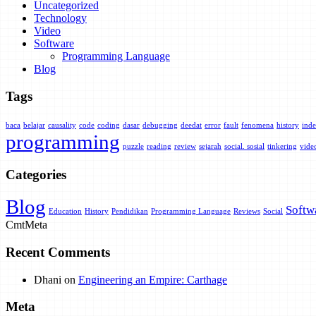
Uncategorized
Technology
Video
Software
Programming Language
Blog
Tags
baca
belajar
causality
code
coding
dasar
debugging
deedat
error
fault
fenomena
history
inde
programming
puzzle
reading
review
sejarah
social. sosial
tinkering
vide
Categories
Blog
Softw
Education
History
Pendidikan
Programming Language
Reviews
Social
Cmt
Meta
Recent Comments
Dhani
on
Engineering an Empire: Carthage
Meta