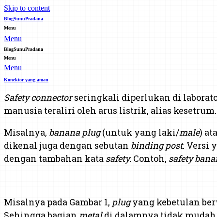
Skip to content
BlogSunuPradana
Menu
Menu
BlogSunuPradana
Menu
Menu
Konektor yang aman
Safety connector
seringkali diperlukan di labor
manusia teraliri oleh arus listrik, alias kesetrum.
Misalnya,
banana plug
(untuk yang laki/
male
) at
dikenal juga dengan sebutan
binding post
. Versi
dengan tambahan kata
safety.
Contoh,
safety bana
Misalnya pada Gambar 1,
plug
yang kebetulan ber
Sehingga bagian
metal
di dalamnya tidak mudah 