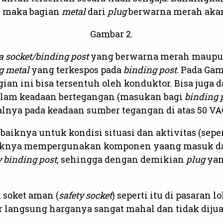
as, maka bagian
metal
dari
plug
berwarna merah akan 
Gambar 2.
 socket/binding post
yang berwarna merah maupu
g
metal
yang terkespos pada
binding post
. Pada Gam
ian ini bisa tersentuh oleh konduktor. Bisa juga d
alam keadaan bertegangan (masukan bagi
binding 
lnya pada keadaan sumber tegangan di atas 50 V
knya untuk kondisi situasi dan aktivitas (seper
sebaiknya mempergunakan komponen yaang masuk 
y binding post
, sehingga dengan demikian
plug
yan
 soket aman (
safety socket
) seperti itu di pasaran 
r langsung harganya sangat mahal dan tidak dijua