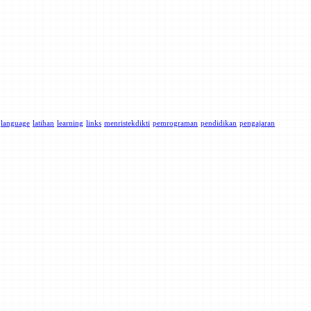
language
latihan
learning
links
menristekdikti
pemrograman
pendidikan
pengajaran