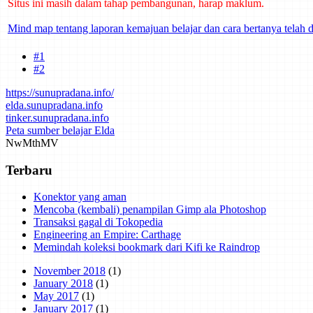
Mind map tentang laporan kemajuan belajar dan cara bertanya telah d
#1
#2
https://sunupradana.info/
elda.sunupradana.info
tinker.sunupradana.info
Peta sumber belajar Elda
Nw
Mth
MV
Terbaru
Konektor yang aman
Mencoba (kembali) penampilan Gimp ala Photoshop
Transaksi gagal di Tokopedia
Engineering an Empire: Carthage
Memindah koleksi bookmark dari Kifi ke Raindrop
November 2018
(1)
January 2018
(1)
May 2017
(1)
January 2017
(1)