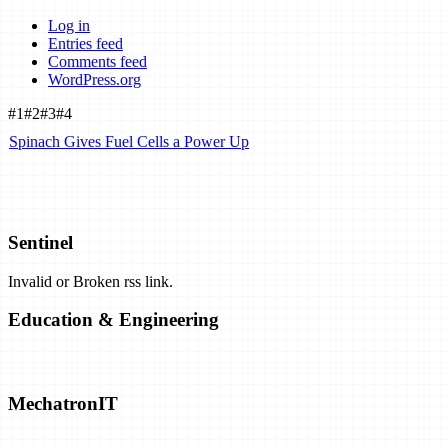
Log in
Entries feed
Comments feed
WordPress.org
#1
#2
#3
#4
Spinach Gives Fuel Cells a Power Up
Airbus Plans Hydrogen-Powered Carbon-Neutral Planes by 2035. C
Sentinel
Invalid or Broken rss link.
Exclusive: Airborne Wind Energy Company Closes Shop, Opens Pat
Education & Engineering
Solar Closing in on "Practical" Hydrogen Production
MechatronIT
Emrod Chases The Dream Of Utility-Scale Wireless Power Transmis