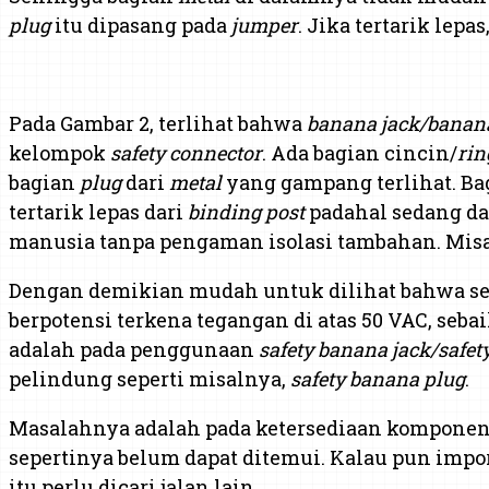
plug
itu dipasang pada
jumper
. Jika tertarik lep
Pada Gambar 2, terlihat bahwa
banana jack/banana
kelompok
safety connector
. Ada bagian cincin/
rin
bagian
plug
dari
metal
yang gampang terlihat. Bag
tertarik lepas dari
binding post
padahal sedang d
manusia tanpa pengaman isolasi tambahan. Misa
Dengan demikian mudah untuk dilihat bahwa sebai
berpotensi terkena tegangan di atas 50 VAC, 
adalah pada penggunaan
safety banana jack/safet
pelindung seperti misalnya,
safety banana plug
.
Masalahnya adalah pada ketersediaan komponen
sepertinya belum dapat ditemui. Kalau pun impo
itu perlu dicari jalan lain.