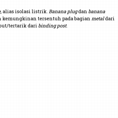
e
, alias isolasi listrik.
Banana plug
dan
banana
an kemungkinan tersentuh pada bagian
metal
dari
ut/tertarik dari
binding post
.