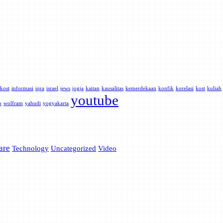
kost
informasi
iqra
israel
jews
jogja
kaitan
kausalitas
kemerdekaan
konfik
korelasi
kost
kuliah
youtube
o
wolfram
yahudi
yogyakarta
are
Technology
Uncategorized
Video