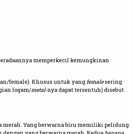
Keberadaannya memperkecil kemungkinan
an/female). Khusus untuk yang
female
sering
agian logam/
metal
-nya dapat tersentuh) disebut
a merah. Yang berwarna biru memiliki pelidung.
an dengan yang berwarna merah. Kedua
banana