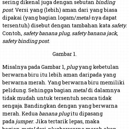
sering dikenal juga dengan sebutan
binding
post
. Versi yang (lebih) aman dari yang biasa
dipakai (yang bagian logam/
metal
-nya dapat
tersentuh) disebut dengan tambahan kata
safety.
Contoh,
safety banana plug, safety banana jack,
safety binding post
.
Gambar 1.
Misalnya pada Gambar 1,
plug
yang kebetulan
berwarna biru itu lebih aman daripada yang
berwarna merah. Yang berwarna biru memiliki
pelidung. Sehingga bagian
metal
di dalamnya
tidak mudah untuk tersentuh secara tidak
sengaja. Bandingkan dengan yang berwarna
merah. Kedua
banana plug
itu dipasang
pada
jumper
. Jika tertarik lepas, maka
bagian
metal
dari
plug
berwarna merah akan