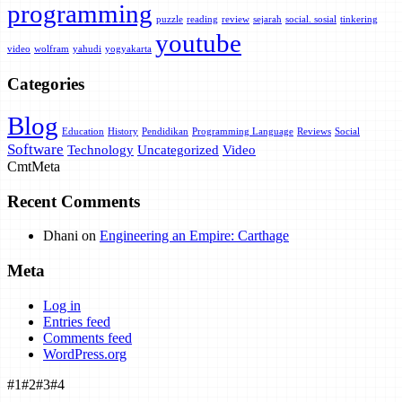
programming
puzzle
reading
review
sejarah
social. sosial
tinkering
youtube
video
wolfram
yahudi
yogyakarta
Categories
Blog
Education
History
Pendidikan
Programming Language
Reviews
Social
Software
Technology
Uncategorized
Video
Cmt
Meta
Recent Comments
Dhani
on
Engineering an Empire: Carthage
Meta
Log in
Entries feed
Comments feed
WordPress.org
#1
#2
#3
#4