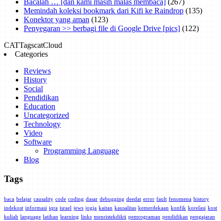
Bacalah … [dan kami masih malas membaca]
(267)
Memindah koleksi bookmark dari Kifi ke Raindrop
(135)
Konektor yang aman
(123)
Penyegaran >> berbagi file di Google Drive [pics]
(122)
CAT
Tags
catCloud
Categories
Reviews
History
Social
Pendidikan
Education
Uncategorized
Technology
Video
Software
Programming Language
Blog
Tags
baca
belajar
causality
code
coding
dasar
debugging
deedat
error
fault
fenomena
history
indekost
informasi
iqra
israel
jews
jogja
kaitan
kausalitas
kemerdekaan
konfik
korelasi
kost
kuliah
language
latihan
learning
links
menristekdikti
pemrograman
pendidikan
pengajaran