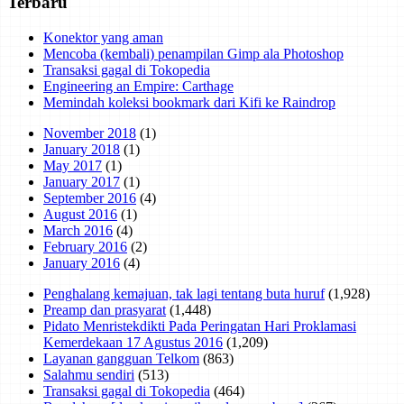
Terbaru
Konektor yang aman
Mencoba (kembali) penampilan Gimp ala Photoshop
Transaksi gagal di Tokopedia
Engineering an Empire: Carthage
Memindah koleksi bookmark dari Kifi ke Raindrop
November 2018
(1)
January 2018
(1)
May 2017
(1)
January 2017
(1)
September 2016
(4)
August 2016
(1)
March 2016
(4)
February 2016
(2)
January 2016
(4)
Penghalang kemajuan, tak lagi tentang buta huruf
(1,928)
Preamp dan prasyarat
(1,448)
Pidato Menristekdikti Pada Peringatan Hari Proklamasi
Kemerdekaan 17 Agustus 2016
(1,209)
Layanan gangguan Telkom
(863)
Salahmu sendiri
(513)
Transaksi gagal di Tokopedia
(464)