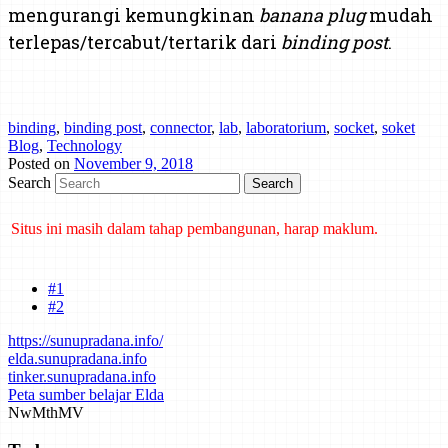
mengurangi kemungkinan
banana plug
mudah
terlepas/tercabut/tertarik dari
binding post
.
binding
,
binding post
,
connector
,
lab
,
laboratorium
,
socket
,
soket
Blog
,
Technology
Posted on
November 9, 2018
Search
Situs ini masih dalam tahap pembangunan, harap maklum.
Mind map tentang laporan kemajuan belajar dan cara bertanya telah
dibuat di Mindmeister. Klik di sini untuk mengakses.
#1
#2
https://sunupradana.info/
elda.sunupradana.info
tinker.sunupradana.info
Peta sumber belajar Elda
Nw
Mth
MV