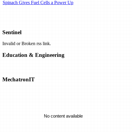
Spinach Gives Fuel Cells a Power Up
Airbus Plans Hydrogen-Powered Carbon-Neutral Planes by 2035.
Can They Work?
Sentinel
Invalid or Broken rss link.
Exclusive: Airborne Wind Energy Company Closes Shop, Opens
Patents
Education & Engineering
Solar Closing in on "Practical" Hydrogen Production
MechatronIT
Emrod Chases The Dream Of Utility-Scale Wireless Power
Transmission
No content available
A Battery That's Tough Enough To Take Structural Loads