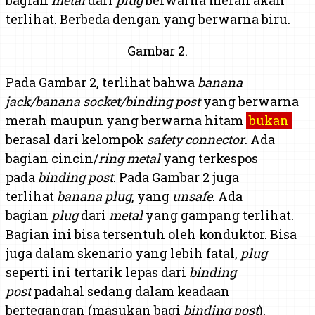
terlihat. Berbeda dengan yang berwarna biru.
Gambar 2.
Pada Gambar 2, terlihat bahwa
banana
jack/banana socket/binding post
yang berwarna
merah maupun yang berwarna hitam
bukan
berasal dari kelompok
safety connector
. Ada
bagian cincin/
ring
metal
yang terkespos
pada
binding post
. Pada Gambar 2 juga
terlihat
banana plug
, yang
unsafe
. Ada
bagian
plug
dari
metal
yang gampang terlihat.
Bagian ini bisa tersentuh oleh konduktor. Bisa
juga dalam skenario yang lebih fatal,
plug
seperti ini tertarik lepas dari
binding
post
padahal sedang dalam keadaan
bertegangan (masukan bagi
binding post
).