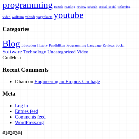
programming
puzzle
reading
review
sejarah
social. sosial
tinkering
youtube
video
wolfram
yahudi
yogyakarta
Categories
Blog
Education
History
Pendidikan
Programming Language
Reviews
Social
Software
Technology
Uncategorized
Video
Cmt
Meta
Recent Comments
Dhani
on
Engineering an Empire: Carthage
Meta
Log in
Entries feed
Comments feed
WordPress.org
#1
#2
#3
#4