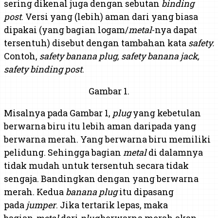
sering dikenal juga dengan sebutan
binding
post
. Versi yang (lebih) aman dari yang biasa
dipakai (yang bagian logam/
metal
-nya dapat
tersentuh) disebut dengan tambahan kata
safety.
Contoh,
safety banana plug, safety banana jack,
safety binding post
.
Gambar 1.
Misalnya pada Gambar 1,
plug
yang kebetulan
berwarna biru itu lebih aman daripada yang
berwarna merah. Yang berwarna biru memiliki
pelidung. Sehingga bagian
metal
di dalamnya
tidak mudah untuk tersentuh secara tidak
sengaja. Bandingkan dengan yang berwarna
merah. Kedua
banana plug
itu dipasang
pada
jumper
. Jika tertarik lepas, maka
bagian
metal
dari
plug
berwarna merah akan