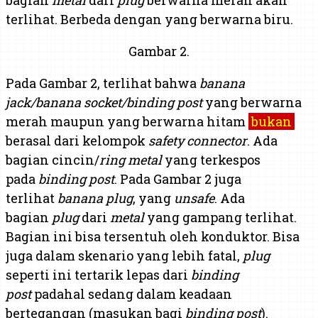
terlihat. Berbeda dengan yang berwarna biru.
Gambar 2.
Pada Gambar 2, terlihat bahwa
banana
jack/banana socket/binding post
yang berwarna
merah maupun yang berwarna hitam
bukan
berasal dari kelompok
safety connector
. Ada
bagian cincin/
ring
metal
yang terkespos
pada
binding post
. Pada Gambar 2 juga
terlihat
banana plug
, yang
unsafe
. Ada
bagian
plug
dari
metal
yang gampang terlihat.
Bagian ini bisa tersentuh oleh konduktor. Bisa
juga dalam skenario yang lebih fatal,
plug
seperti ini tertarik lepas dari
binding
post
padahal sedang dalam keadaan
bertegangan (masukan bagi
binding post
).