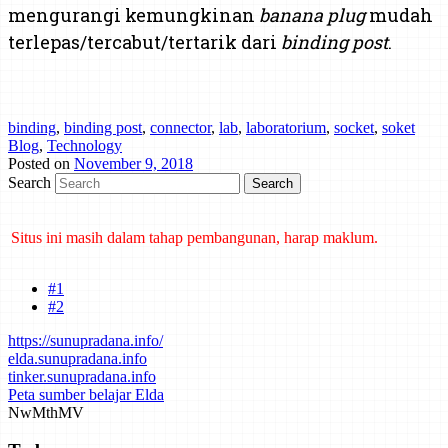
mengurangi kemungkinan
banana plug
mudah
terlepas/tercabut/tertarik dari
binding post
.
binding
,
binding post
,
connector
,
lab
,
laboratorium
,
socket
,
soket
Blog
,
Technology
Posted on
November 9, 2018
Search
Situs ini masih dalam tahap pembangunan, harap maklum.
Mind map tentang laporan kemajuan belajar dan cara bertanya telah
dibuat di Mindmeister. Klik di sini untuk mengakses.
#1
#2
https://sunupradana.info/
elda.sunupradana.info
tinker.sunupradana.info
Peta sumber belajar Elda
Nw
Mth
MV