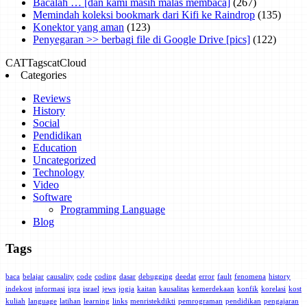
Bacalah … [dan kami masih malas membaca]
(267)
Memindah koleksi bookmark dari Kifi ke Raindrop
(135)
Konektor yang aman
(123)
Penyegaran >> berbagi file di Google Drive [pics]
(122)
CAT
Tags
catCloud
Categories
Reviews
History
Social
Pendidikan
Education
Uncategorized
Technology
Video
Software
Programming Language
Blog
Tags
baca
belajar
causality
code
coding
dasar
debugging
deedat
error
fault
fenomena
history
indekost
informasi
iqra
israel
jews
jogja
kaitan
kausalitas
kemerdekaan
konfik
korelasi
kost
kuliah
language
latihan
learning
links
menristekdikti
pemrograman
pendidikan
pengajaran