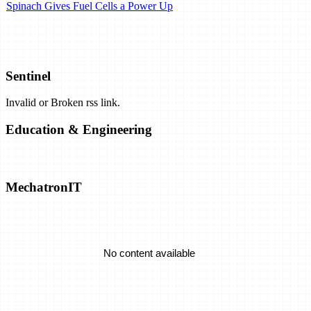
Spinach Gives Fuel Cells a Power Up
Airbus Plans Hydrogen-Powered Carbon-Neutral Planes by 2035.
Can They Work?
Sentinel
Invalid or Broken rss link.
Exclusive: Airborne Wind Energy Company Closes Shop, Opens
Patents
Education & Engineering
Solar Closing in on "Practical" Hydrogen Production
MechatronIT
Emrod Chases The Dream Of Utility-Scale Wireless Power
Transmission
No content available
A Battery That's Tough Enough To Take Structural Loads