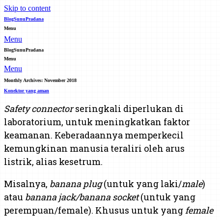
Skip to content
BlogSunuPradana
Menu
Menu
BlogSunuPradana
Menu
Menu
Monthly Archives:
November 2018
Konektor yang aman
Safety connector
seringkali diperlukan di
laboratorium, untuk meningkatkan faktor
keamanan. Keberadaannya memperkecil
kemungkinan manusia teraliri oleh arus
listrik, alias kesetrum.
Misalnya,
banana plug
(untuk yang laki/
male
)
atau
banana jack/banana socket
(untuk yang
perempuan/female). Khusus untuk yang
female