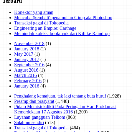
Terbaru
Konektor yang aman
Mencoba (kembali) penampilan Gimp ala Photoshop
Transaksi gagal di Tokopedia
Engineering an Empire: Carthage
Memindah koleksi bookmark dari Kifi ke Raindrop
November 2018
(1)
January 2018
(1)
May 2017
(1)
January 2017
(1)
September 2016
(4)
August 2016
(1)
March 2016
(4)
February 2016
(2)
January 2016
(4)
Penghalang kemajuan, tak lagi tentang buta huruf
(1,928)
Preamp dan prasyarat
(1,448)
Pidato Menristekdikti Pada Peringatan Hari Proklamasi
Kemerdekaan 17 Agustus 2016
(1,209)
Layanan gangguan Telkom
(863)
Salahmu sendiri
(513)
Transaksi gagal di Tokopedia
(464)