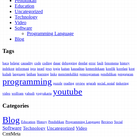
Pendidikan
Education
Uncategorized
Technology
Video
Software
Programming Language
Blog
Tags
baca
belajar
causality
code
coding
dasar
debugging
deedat
error
fault
fenomena
history
indekost
informasi
iqra
israel
jews
jogja
kaitan
kausalitas
kemerdekaan
konfik
korelasi
kost
kuliah
language
latihan
learning
links
menristekdikti
pemrograman
pendidikan
pengajaran
programming
puzzle
reading
review
sejarah
social. sosial
tinkering
youtube
video
wolfram
yahudi
yogyakarta
Categories
Blog
Education
History
Pendidikan
Programming Language
Reviews
Social
Software
Technology
Uncategorized
Video
Cmt
Meta