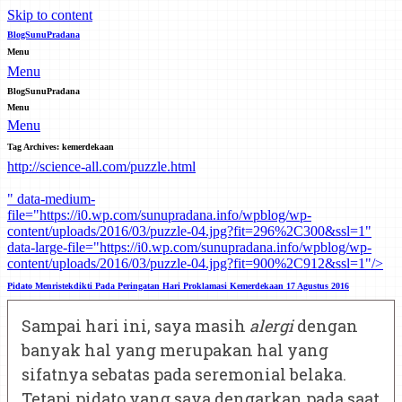
Skip to content
BlogSunuPradana
Menu
Menu
BlogSunuPradana
Menu
Menu
Tag Archives:
kemerdekaan
http://science-all.com/puzzle.html
" data-medium-
file="https://i0.wp.com/sunupradana.info/wpblog/wp-
content/uploads/2016/03/puzzle-04.jpg?fit=296%2C300&ssl=1"
data-large-file="https://i0.wp.com/sunupradana.info/wpblog/wp-
content/uploads/2016/03/puzzle-04.jpg?fit=900%2C912&ssl=1"/>
Pidato Menristekdikti Pada Peringatan Hari Proklamasi Kemerdekaan 17 Agustus 2016
Sampai hari ini, saya masih
alergi
dengan
banyak hal yang merupakan hal yang
sifatnya sebatas pada seremonial belaka.
Tetapi pidato yang saya dengarkan pada saat