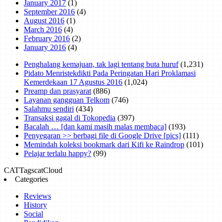
January 2017
(1)
September 2016
(4)
August 2016
(1)
March 2016
(4)
February 2016
(2)
January 2016
(4)
Penghalang kemajuan, tak lagi tentang buta huruf
(1,231)
Pidato Menristekdikti Pada Peringatan Hari Proklamasi
Kemerdekaan 17 Agustus 2016
(1,024)
Preamp dan prasyarat
(886)
Layanan gangguan Telkom
(746)
Salahmu sendiri
(434)
Transaksi gagal di Tokopedia
(397)
Bacalah … [dan kami masih malas membaca]
(193)
Penyegaran >> berbagi file di Google Drive [pics]
(111)
Memindah koleksi bookmark dari Kifi ke Raindrop
(101)
Pelajar terlalu happy?
(99)
CAT
Tags
catCloud
Categories
Reviews
History
Social