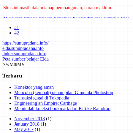
Situs ini masih dalam tahap pembangunan, harap maklum.
Mind map tentang laporan kemajuan belajar dan cara bertanya telah
dibuat di Mindmeister. Klik di sini untuk mengakses.
#1
#2
https://sunupradana.info/
elda.sunupradana.info
tinker.sunupradana.info
Peta sumber belajar Elda
Nw
Mth
MV
Terbaru
Konektor yang aman
Mencoba (kembali) penampilan Gimp ala Photoshop
Transaksi gagal di Tokopedia
Engineering an Empire: Carthage
Memindah koleksi bookmark dari Kifi ke Raindrop
November 2018
(1)
January 2018
(1)
May 2017
(1)