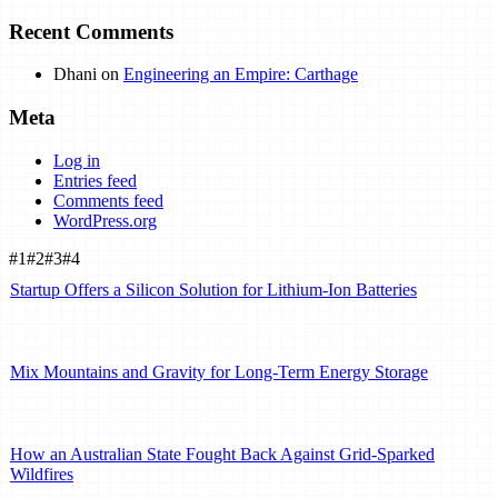
Recent Comments
Dhani
on
Engineering an Empire: Carthage
Meta
Log in
Entries feed
Comments feed
WordPress.org
#1
#2
#3
#4
Startup Offers a Silicon Solution for Lithium-Ion Batteries
Mix Mountains and Gravity for Long-Term Energy Storage
How an Australian State Fought Back Against Grid-Sparked
Wildfires