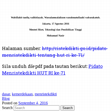
Wabillahit taufiq walhidayah, Wassalamualaikum warahmatullaahi wabarakatuh.
Jakarta, 17 Agustus 2016
Menteri Riset, Teknologi dan Pendidikan Tinggi
Mohamad Nasir
Halaman sumber:
http://ristekdikti.go.id/pidato-
menristekdikti-tentang-hut-ri-ke-71/
Sila unduh
file
pdf pada tautan berikut:
Pidato
Menristekdikti HUT RI ke-71
dasar
,
kemerdekaan
,
menristekdikti
Blog
Posted on
September 4, 2016
Search