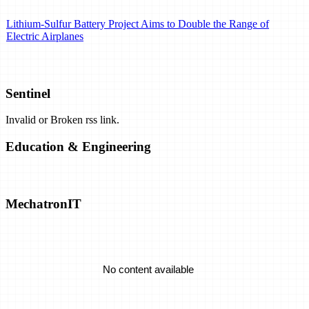
Lithium-Sulfur Battery Project Aims to Double the Range of
Electric Airplanes
How Tech From Australia Could Prevent California Wildfires and
PG&E Blackouts
Sentinel
Invalid or Broken rss link.
For Two Power Grid Experts, Hurricane Maria Became a Huge
Experiment
Education & Engineering
Alphabet’s Makani Tests Wind Energy Kites in the North Sea
MechatronIT
New Alternative to Bitcoin Uses Negligible Energy
No content available
Is the World Ready for Floating Nuclear Power Stations?