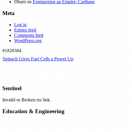
Dhani
on
Engineering an Empire: Carthage
Meta
Log in
Entries feed
Comments feed
WordPress.org
#1
#2
#3
#4
Spinach Gives Fuel Cells a Power Up
Airbus Plans Hydrogen-Powered Carbon-Neutral Planes by 2035.
Can They Work?
Sentinel
Invalid or Broken rss link.
Exclusive: Airborne Wind Energy Company Closes Shop, Opens
Patents
Education & Engineering
Solar Closing in on "Practical" Hydrogen Production