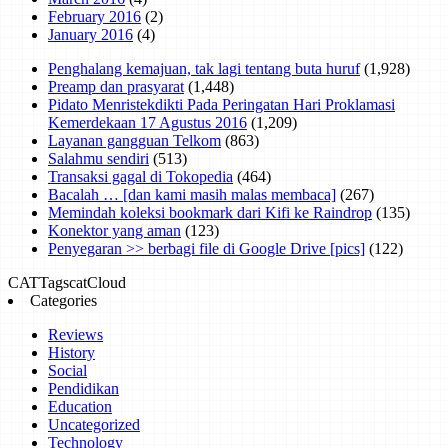
February 2016
(2)
January 2016
(4)
Penghalang kemajuan, tak lagi tentang buta huruf
(1,928)
Preamp dan prasyarat
(1,448)
Pidato Menristekdikti Pada Peringatan Hari Proklamasi
Kemerdekaan 17 Agustus 2016
(1,209)
Layanan gangguan Telkom
(863)
Salahmu sendiri
(513)
Transaksi gagal di Tokopedia
(464)
Bacalah … [dan kami masih malas membaca]
(267)
Memindah koleksi bookmark dari Kifi ke Raindrop
(135)
Konektor yang aman
(123)
Penyegaran >> berbagi file di Google Drive [pics]
(122)
CAT
Tags
catCloud
Categories
Reviews
History
Social
Pendidikan
Education
Uncategorized
Technology