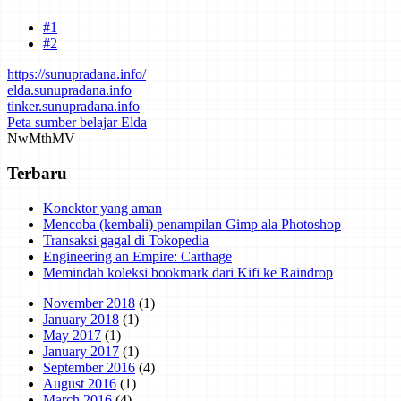
Mind map tentang laporan kemajuan belajar dan cara bertanya telah
dibuat di Mindmeister. Klik di sini untuk mengakses.
#1
#2
https://sunupradana.info/
elda.sunupradana.info
tinker.sunupradana.info
Peta sumber belajar Elda
Nw
Mth
MV
Terbaru
Konektor yang aman
Mencoba (kembali) penampilan Gimp ala Photoshop
Transaksi gagal di Tokopedia
Engineering an Empire: Carthage
Memindah koleksi bookmark dari Kifi ke Raindrop
November 2018
(1)
January 2018
(1)
May 2017
(1)
January 2017
(1)
September 2016
(4)
August 2016
(1)
March 2016
(4)