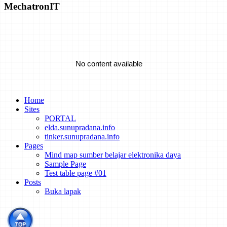
MechatronIT
Emrod Chases The Dream Of Utility-Scale Wireless Power
Transmission
No content available
A Battery That's Tough Enough To Take Structural Loads
Turning Bricks Into Supercapacitors
Home
Sites
PORTAL
No content available
elda.sunupradana.info
How to Track the Emissions of Every Power Plant on the Planet
tinker.sunupradana.info
from Space
Pages
Mind map sumber belajar elektronika daya
Sample Page
Test table page #01
Dispute Erupts Over What Sparked an Explosive Li-ion Energy
Posts
Storage Accident
Buka lapak
Spacecraft of the Future Could Be Powered By Lattice
Confinement Fusion