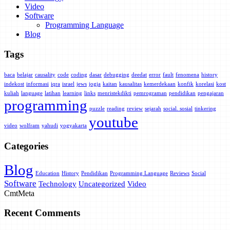
Video
Software
Programming Language
Blog
Tags
baca
belajar
causality
code
coding
dasar
debugging
deedat
error
fault
fenomena
history
indekost
informasi
iqra
israel
jews
jogja
kaitan
kausalitas
kemerdekaan
konfik
korelasi
kost
kuliah
language
latihan
learning
links
menristekdikti
pemrograman
pendidikan
pengajaran
programming
puzzle
reading
review
sejarah
social. sosial
tinkering
youtube
video
wolfram
yahudi
yogyakarta
Categories
Blog
Education
History
Pendidikan
Programming Language
Reviews
Social
Software
Technology
Uncategorized
Video
Cmt
Meta
Recent Comments