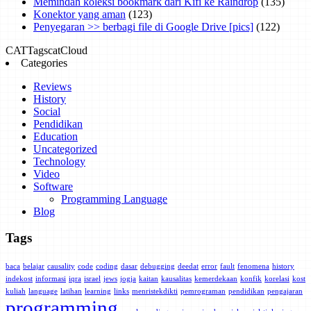
Memindah koleksi bookmark dari Kifi ke Raindrop
(135)
Konektor yang aman
(123)
Penyegaran >> berbagi file di Google Drive [pics]
(122)
CAT
Tags
catCloud
Categories
Reviews
History
Social
Pendidikan
Education
Uncategorized
Technology
Video
Software
Programming Language
Blog
Tags
baca
belajar
causality
code
coding
dasar
debugging
deedat
error
fault
fenomena
history
indekost
informasi
iqra
israel
jews
jogja
kaitan
kausalitas
kemerdekaan
konfik
korelasi
kost
kuliah
language
latihan
learning
links
menristekdikti
pemrograman
pendidikan
pengajaran
programming