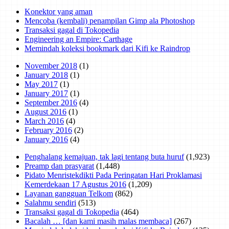
Konektor yang aman
Mencoba (kembali) penampilan Gimp ala Photoshop
Transaksi gagal di Tokopedia
Engineering an Empire: Carthage
Memindah koleksi bookmark dari Kifi ke Raindrop
November 2018
(1)
January 2018
(1)
May 2017
(1)
January 2017
(1)
September 2016
(4)
August 2016
(1)
March 2016
(4)
February 2016
(2)
January 2016
(4)
Penghalang kemajuan, tak lagi tentang buta huruf
(1,923)
Preamp dan prasyarat
(1,448)
Pidato Menristekdikti Pada Peringatan Hari Proklamasi
Kemerdekaan 17 Agustus 2016
(1,209)
Layanan gangguan Telkom
(862)
Salahmu sendiri
(513)
Transaksi gagal di Tokopedia
(464)
Bacalah … [dan kami masih malas membaca]
(267)