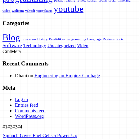
puzzle
reading
review
sejarah
social. sosial
tinkering
youtube
video
wolfram
yahudi
yogyakarta
Categories
Blog
Education
History
Pendidikan
Programming Language
Reviews
Social
Software
Technology
Uncategorized
Video
Cmt
Meta
Recent Comments
Dhani
on
Engineering an Empire: Carthage
Meta
Log in
Entries feed
Comments feed
WordPress.org
#1
#2
#3
#4
Spinach Gives Fuel Cells a Power Up