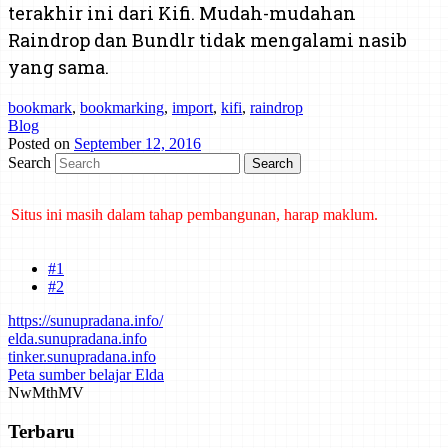
terakhir ini dari Kifi. Mudah-mudahan
Raindrop dan Bundlr tidak mengalami nasib
yang sama.
bookmark
,
bookmarking
,
import
,
kifi
,
raindrop
Blog
Posted on
September 12, 2016
Search
Situs ini masih dalam tahap pembangunan, harap maklum.
Mind map tentang laporan kemajuan belajar dan cara bertanya telah
dibuat di Mindmeister. Klik di sini untuk mengakses.
#1
#2
https://sunupradana.info/
elda.sunupradana.info
tinker.sunupradana.info
Peta sumber belajar Elda
Nw
Mth
MV
Terbaru