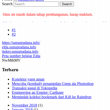
Search
Situs ini masih dalam tahap pembangunan, harap maklum.
Mind map tentang laporan kemajuan belajar dan cara bertanya telah
dibuat di Mindmeister. Klik di sini untuk mengakses.
#1
#2
https://sunupradana.info/
elda.sunupradana.info
tinker.sunupradana.info
Peta sumber belajar Elda
Nw
Mth
MV
Terbaru
Konektor yang aman
Mencoba (kembali) penampilan Gimp ala Photoshop
Transaksi gagal di Tokopedia
Engineering an Empire: Carthage
Memindah koleksi bookmark dari Kifi ke Raindrop
November 2018
(1)
January 2018
(1)