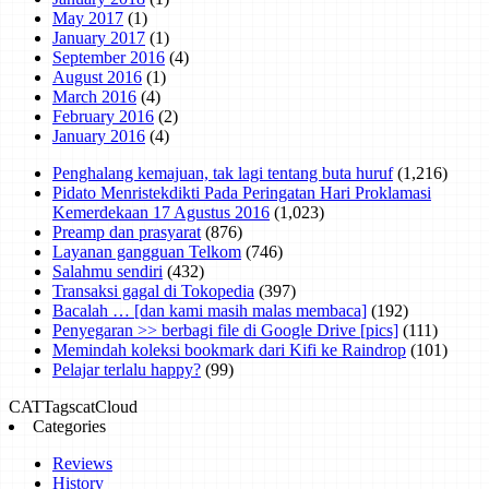
May 2017
(1)
January 2017
(1)
September 2016
(4)
August 2016
(1)
March 2016
(4)
February 2016
(2)
January 2016
(4)
Penghalang kemajuan, tak lagi tentang buta huruf
(1,216)
Pidato Menristekdikti Pada Peringatan Hari Proklamasi
Kemerdekaan 17 Agustus 2016
(1,023)
Preamp dan prasyarat
(876)
Layanan gangguan Telkom
(746)
Salahmu sendiri
(432)
Transaksi gagal di Tokopedia
(397)
Bacalah … [dan kami masih malas membaca]
(192)
Penyegaran >> berbagi file di Google Drive [pics]
(111)
Memindah koleksi bookmark dari Kifi ke Raindrop
(101)
Pelajar terlalu happy?
(99)
CAT
Tags
catCloud
Categories
Reviews
History