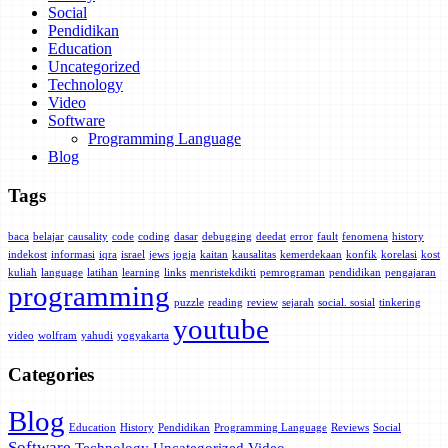
Social
Pendidikan
Education
Uncategorized
Technology
Video
Software
Programming Language
Blog
Tags
baca
belajar
causality
code
coding
dasar
debugging
deedat
error
fault
fenomena
history
indekost
informasi
iqra
israel
jews
jogja
kaitan
kausalitas
kemerdekaan
konfik
korelasi
kost
kuliah
language
latihan
learning
links
menristekdikti
pemrograman
pendidikan
pengajaran
programming
puzzle
reading
review
sejarah
social. sosial
tinkering
youtube
video
wolfram
yahudi
yogyakarta
Categories
Blog
Education
History
Pendidikan
Programming Language
Reviews
Social
Software
Technology
Uncategorized
Video