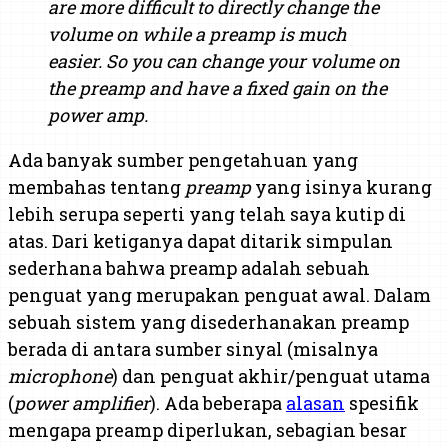
are more difficult to directly change the
volume on while a preamp is much
easier. So you can change your volume on
the preamp and have a fixed gain on the
power amp.
Ada banyak sumber pengetahuan yang
membahas tentang
preamp
yang isinya kurang
lebih serupa seperti yang telah saya kutip di
atas. Dari ketiganya dapat ditarik simpulan
sederhana bahwa preamp adalah sebuah
penguat yang merupakan penguat awal. Dalam
sebuah sistem yang disederhanakan preamp
berada di antara sumber sinyal (misalnya
microphone
) dan penguat akhir/penguat utama
(
power amplifier
). Ada beberapa
alasan
spesifik
mengapa preamp diperlukan, sebagian besar