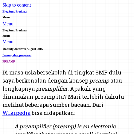
Skip to content
BlogSunuPradana
Menu
Menu
BlogSunuPradana
Menu
Menu
Monthly Archives:
August 2016
Preamp dan prasyarat
PREAMP
Di masa usia bersekolah di tingkat SMP dulu
saya berkenalan dengan konsep
preamp
atau
lengkapnya
preamplifier
. Apakah yang
dinamakan preamp itu? Mari terlebih dahulu
melihat beberapa sumber bacaan. Dari
Wikipedia
bisa didapatkan:
A preamplifier (preamp) is an electronic