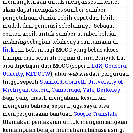
memungkinkan untuk mengakses Internet
akan dapat mengakses sumber-sumber
pengetahuan dunia. Lebih cepat dan lebih
mudah dari generasi sebelumnya. Sebagai
contoh kecil, untuk sumber-sumber belajar
tinkering
sebagian telah saya cantumkan di
link
ini. Belum lagi MOOC yang bebas akses
hampir dari seluruh bagian dunia. Banyak hal
bisa dipelajari dari MOOC (seperti
EdX
,
Cousera
,
Udacity
,
MIT OCW
), atau
web site
dari perguruan
tinggi seperti
Stanford
,
Cornell
,
University of
Michigan
,
Oxford
,
Cambridge
,
Yale
,
Berkeley
.
Bagi yang masih mengalami kesulitan
mengenai bahasa, seperti juga saya, bisa
mempergunakan bantuan
Google Translate
.
Utamakan pemakaian untuk mengembangkan
kemampuan belajar memahami bahasa asing,