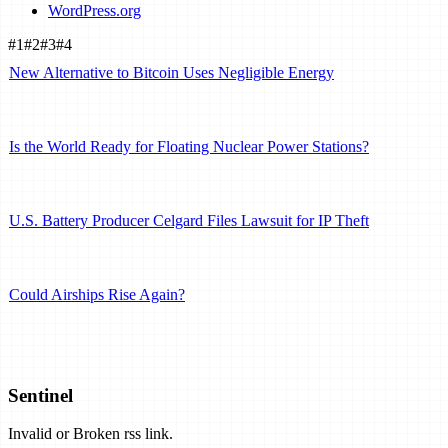
WordPress.org
#1
#2
#3
#4
New Alternative to Bitcoin Uses Negligible Energy
Is the World Ready for Floating Nuclear Power Stations?
U.S. Battery Producer Celgard Files Lawsuit for IP Theft
Could Airships Rise Again?
U.S. Seeks Superconducting Offshore Wind Generators
Sentinel
Invalid or Broken rss link.
Heat Pumps Could Shrink the Carbon Footprint of Buildings