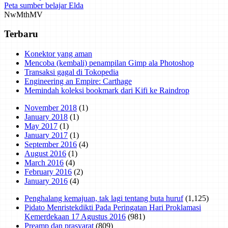
Peta sumber belajar Elda
Nw
Mth
MV
Terbaru
Konektor yang aman
Mencoba (kembali) penampilan Gimp ala Photoshop
Transaksi gagal di Tokopedia
Engineering an Empire: Carthage
Memindah koleksi bookmark dari Kifi ke Raindrop
November 2018
(1)
January 2018
(1)
May 2017
(1)
January 2017
(1)
September 2016
(4)
August 2016
(1)
March 2016
(4)
February 2016
(2)
January 2016
(4)
Penghalang kemajuan, tak lagi tentang buta huruf
(1,125)
Pidato Menristekdikti Pada Peringatan Hari Proklamasi
Kemerdekaan 17 Agustus 2016
(981)
Preamp dan prasyarat
(809)