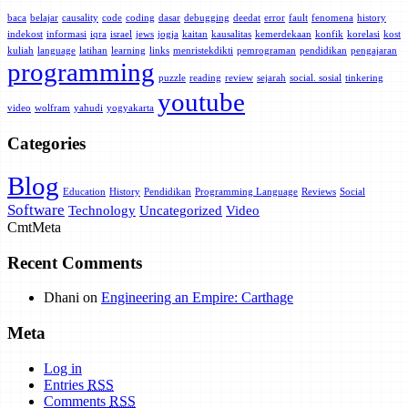
baca
belajar
causality
code
coding
dasar
debugging
deedat
error
fault
fenomena
history
indekost
informasi
iqra
israel
jews
jogja
kaitan
kausalitas
kemerdekaan
konfik
korelasi
kost
kuliah
language
latihan
learning
links
menristekdikti
pemrograman
pendidikan
pengajaran
programming
puzzle
reading
review
sejarah
social. sosial
tinkering
youtube
video
wolfram
yahudi
yogyakarta
Categories
Blog
Education
History
Pendidikan
Programming Language
Reviews
Social
Software
Technology
Uncategorized
Video
Cmt
Meta
Recent Comments
Dhani
on
Engineering an Empire: Carthage
Meta
Log in
Entries
RSS
Comments
RSS