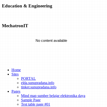
Education & Engineering
Liquid Air Could Store Renewable Energy and Reduce Emissions
MechatronIT
No content available
Green Data: The Next Step to Zero-Emissions Data Centers
Egypt’s Massive 1.8-Gigawatt Benban Solar Park Nears
Completion
No content available
How Inexpensive Must Energy Storage Be for Utilities to Switch to
Home
100 Percent Renewables?
Sites
PORTAL
elda.sunupradana.info
tinker.sunupradana.info
Pages
Mind map sumber belajar elektronika daya
Sample Page
Test table page #01