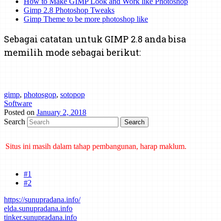
How to Make GIMP Look and Work like Photoshop
Gimp 2.8 Photoshop Tweaks
Gimp Theme to be more photoshop like
Sebagai catatan untuk GIMP 2.8 anda bisa
memilih mode sebagai berikut:
gimp
,
photosgop
,
sotopop
Software
Posted on
January 2, 2018
Search
Situs ini masih dalam tahap pembangunan, harap maklum.
Mind map tentang laporan kemajuan belajar dan cara bertanya telah
dibuat di Mindmeister. Klik di sini untuk mengakses.
#1
#2
https://sunupradana.info/
elda.sunupradana.info
tinker.sunupradana.info