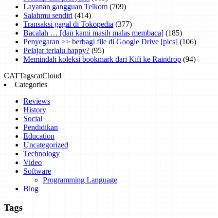
Layanan gangguan Telkom
(709)
Salahmu sendiri
(414)
Transaksi gagal di Tokopedia
(377)
Bacalah … [dan kami masih malas membaca]
(185)
Penyegaran >> berbagi file di Google Drive [pics]
(106)
Pelajar terlalu happy?
(95)
Memindah koleksi bookmark dari Kifi ke Raindrop
(94)
CAT
Tags
catCloud
Categories
Reviews
History
Social
Pendidikan
Education
Uncategorized
Technology
Video
Software
Programming Language
Blog
Tags