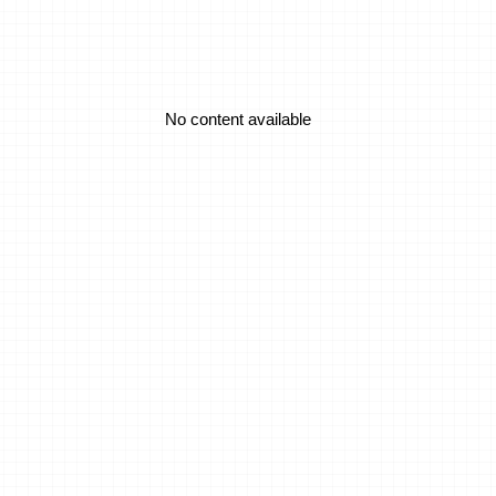
No content available
 100 Percent Renewables?
No content available