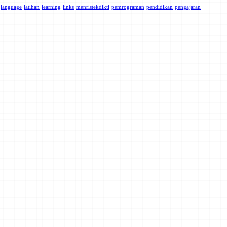
language
latihan
learning
links
menristekdikti
pemrograman
pendidikan
pengajaran