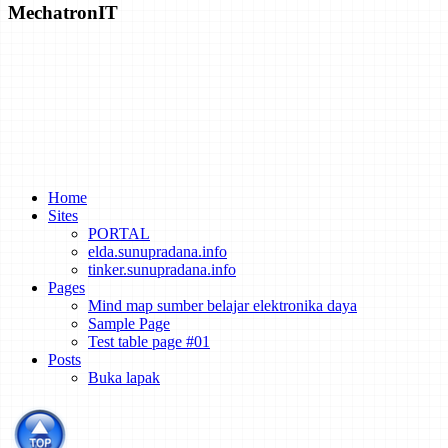
MechatronIT
Green Data: The Next Step to Zero-Emissions Data Centers
Egypt’s Massive 1.8-Gigawatt Benban Solar Park Nears Completion
How Inexpensive Must Energy Storage Be for Utilities to Switch to
Home
Sites
PORTAL
elda.sunupradana.info
tinker.sunupradana.info
Pages
Mind map sumber belajar elektronika daya
Sample Page
Test table page #01
Posts
Buka lapak