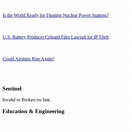
Is the World Ready for Floating Nuclear Power Stations?
U.S. Battery Producer Celgard Files Lawsuit for IP Theft
Could Airships Rise Again?
U.S. Seeks Superconducting Offshore Wind Generators
Sentinel
Invalid or Broken rss link.
Heat Pumps Could Shrink the Carbon Footprint of Buildings
Education & Engineering
Liquid Air Could Store Renewable Energy and Reduce Emissions