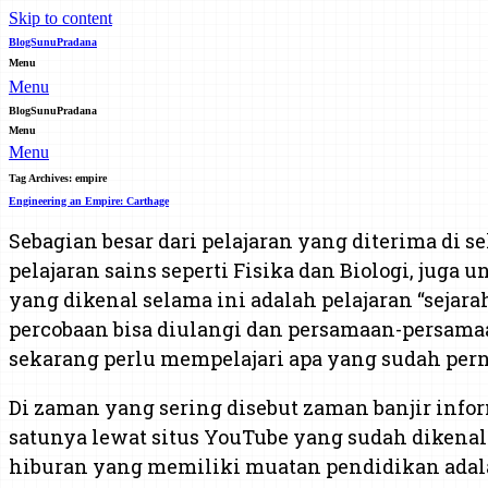
Skip to content
BlogSunuPradana
Menu
Menu
BlogSunuPradana
Menu
Menu
Tag Archives:
empire
Engineering an Empire: Carthage
Sebagian besar dari pelajaran yang diterima di s
pelajaran sains seperti Fisika dan Biologi, jug
yang dikenal selama ini adalah pelajaran “sejara
percobaan bisa diulangi dan persamaan-persama
sekarang perlu mempelajari apa yang sudah pern
Di zaman yang sering disebut zaman banjir info
satunya lewat situs YouTube yang sudah dikenal
hiburan yang memiliki muatan pendidikan adalah