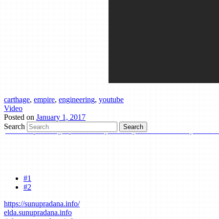
carthage
,
empire
,
engineering
,
youtube
Video
Posted on
January 1, 2017
Search
Situs ini masih dalam tahap pembangunan, harap maklum.
#1
Mind map tentang laporan kemajuan belajar dan cara bertanya telah d
#2
https://sunupradana.info/
elda.sunupradana.info