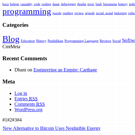
baca
belajar
causality
code
coding
dasar
debugging
deedat
error
fault
fenomena
history
inde
programming
puzzle
reading
review
sejarah
social. sosial
tinkering
vide
Categories
Blog
Softw
Education
History
Pendidikan
Programming Language
Reviews
Social
Cmt
Meta
Recent Comments
Dhani
on
Engineering an Empire: Carthage
Meta
Log in
Entries
RSS
Comments
RSS
WordPress.org
#1
#2
#3
#4
New Alternative to Bitcoin Uses Negligible Energy