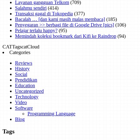
Layanan gangguan Telkom
(709)
Salahmu sendiri
(414)
Transaksi gagal di Tokopedia
(377)
Bacalah … [dan kami masih malas membaca]
(185)
Penyegaran >> berbagi file di Google Drive [pics]
(106)
Pelajar terlalu happy?
(95)
Memindah koleksi bookmark dari Kifi ke Raindrop
(94)
CAT
Tags
catCloud
Categories
Reviews
History
Social
Pendidikan
Education
Uncategorized
Technology
Video
Software
Programming Language
Blog
Tags