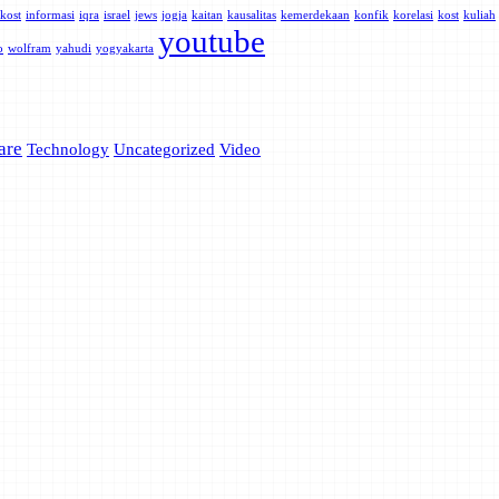
kost
informasi
iqra
israel
jews
jogja
kaitan
kausalitas
kemerdekaan
konfik
korelasi
kost
kuliah
youtube
o
wolfram
yahudi
yogyakarta
are
Technology
Uncategorized
Video