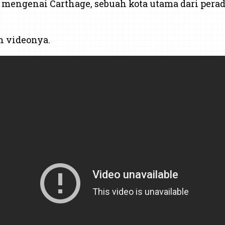
ya mengenai Carthage, sebuah kota utama dari pera
n videonya.