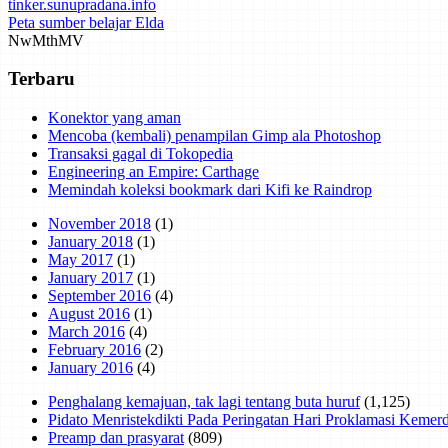
tinker.sunupradana.info
Peta sumber belajar Elda
Nw
Mth
MV
Terbaru
Konektor yang aman
Mencoba (kembali) penampilan Gimp ala Photoshop
Transaksi gagal di Tokopedia
Engineering an Empire: Carthage
Memindah koleksi bookmark dari Kifi ke Raindrop
November 2018
(1)
January 2018
(1)
May 2017
(1)
January 2017
(1)
September 2016
(4)
August 2016
(1)
March 2016
(4)
February 2016
(2)
January 2016
(4)
Penghalang kemajuan, tak lagi tentang buta huruf
(1,125)
Pidato Menristekdikti Pada Peringatan Hari Proklamasi Keme
Preamp dan prasyarat
(809)