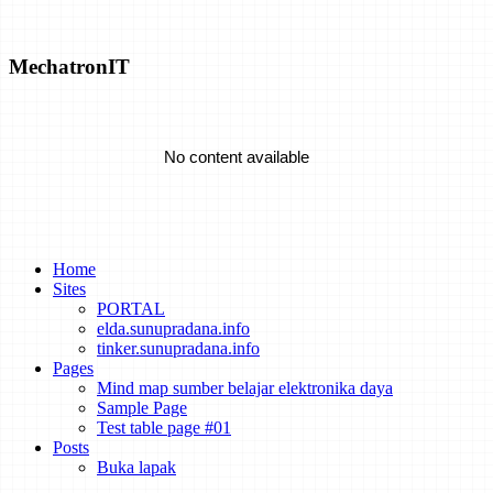
Coronavirus vs. Climate Change
MechatronIT
Executive Order Shines a Light on Cyberattack Threat to the Power
Grid
No content available
Risk Dashboard Could Help the Power Grid Manage Renewables
The Privatization of Puerto Rico's Power Grid Is Mired in
Home
Controversy
Sites
PORTAL
No content available
elda.sunupradana.info
How the Pandemic Impacts U.S. Electricity Usage
tinker.sunupradana.info
Pages
Mind map sumber belajar elektronika daya
Sample Page
Test table page #01
New Microsatellite Will Focus on Industrial Methane Emissions
Posts
Buka lapak