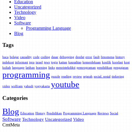
Education
Uncategorized
Technology
Video
Software
Programming Language
Blog
Tags
baca
belajar
causality
code
coding
dasar
debugging
deedat
error
fault
fenomena
history
indekost
informasi
iqra
israel
jews
jogja
kaitan
kausalitas
kemerdekaan
konfik
korelasi
kost
kuliah
language
latihan
learning
links
menristekdikti
pemrograman
pendidikan
pengajaran
programming
puzzle
reading
review
sejarah
social. sosial
tinkering
youtube
video
wolfram
yahudi
yogyakarta
Categories
Blog
Education
History
Pendidikan
Programming Language
Reviews
Social
Software
Technology
Uncategorized
Video
Cmt
Meta