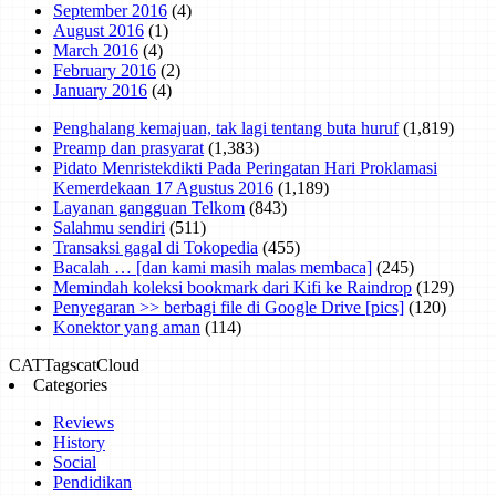
September 2016
(4)
August 2016
(1)
March 2016
(4)
February 2016
(2)
January 2016
(4)
Penghalang kemajuan, tak lagi tentang buta huruf
(1,819)
Preamp dan prasyarat
(1,383)
Pidato Menristekdikti Pada Peringatan Hari Proklamasi
Kemerdekaan 17 Agustus 2016
(1,189)
Layanan gangguan Telkom
(843)
Salahmu sendiri
(511)
Transaksi gagal di Tokopedia
(455)
Bacalah … [dan kami masih malas membaca]
(245)
Memindah koleksi bookmark dari Kifi ke Raindrop
(129)
Penyegaran >> berbagi file di Google Drive [pics]
(120)
Konektor yang aman
(114)
CAT
Tags
catCloud
Categories
Reviews
History
Social
Pendidikan