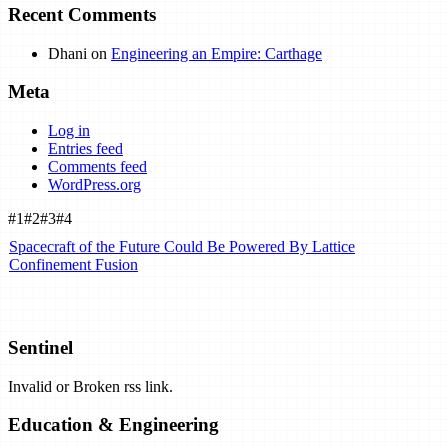
Recent Comments
Dhani
on
Engineering an Empire: Carthage
Meta
Log in
Entries feed
Comments feed
WordPress.org
#1
#2
#3
#4
Spacecraft of the Future Could Be Powered By Lattice
Confinement Fusion
South Africa's Lights Flicker as its Electric Utility Ponders a Future
Without Carbon
Sentinel
Invalid or Broken rss link.
Zimbabwe Hopes Rural Electrification Can Stop Deforestation.
Here's Why It Might Not Work
Education & Engineering