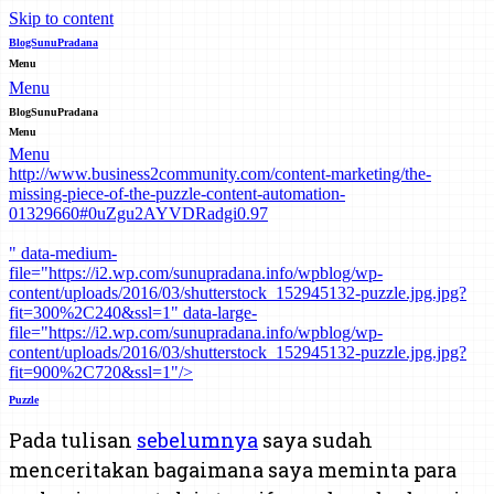
Skip to content
BlogSunuPradana
Menu
Menu
BlogSunuPradana
Menu
Menu
http://www.business2community.com/content-marketing/the-
missing-piece-of-the-puzzle-content-automation-
01329660#0uZgu2AYVDRadgi0.97
" data-medium-
file="https://i2.wp.com/sunupradana.info/wpblog/wp-
content/uploads/2016/03/shutterstock_152945132-puzzle.jpg.jpg?
fit=300%2C240&ssl=1" data-large-
file="https://i2.wp.com/sunupradana.info/wpblog/wp-
content/uploads/2016/03/shutterstock_152945132-puzzle.jpg.jpg?
fit=900%2C720&ssl=1"/>
Puzzle
Pada tulisan
sebelumnya
saya sudah
menceritakan bagaimana saya meminta para