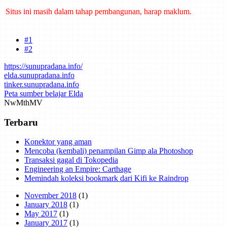
Situs ini masih dalam tahap pembangunan, harap maklum.
Mind map tentang laporan kemajuan belajar dan cara bertanya telah
dibuat di Mindmeister. Klik di sini untuk mengakses.
#1
#2
https://sunupradana.info/
elda.sunupradana.info
tinker.sunupradana.info
Peta sumber belajar Elda
Nw
Mth
MV
Terbaru
Konektor yang aman
Mencoba (kembali) penampilan Gimp ala Photoshop
Transaksi gagal di Tokopedia
Engineering an Empire: Carthage
Memindah koleksi bookmark dari Kifi ke Raindrop
November 2018
(1)
January 2018
(1)
May 2017
(1)
January 2017
(1)