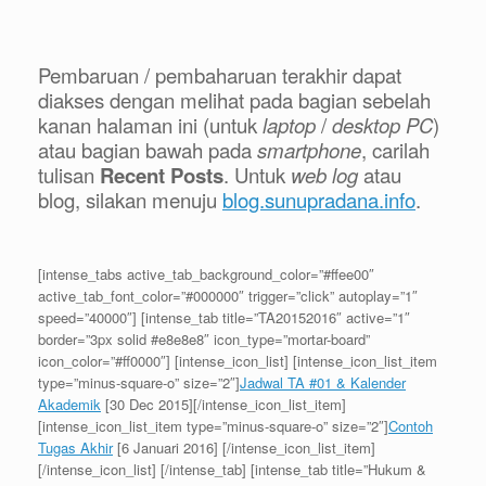
Pembaruan / pembaharuan terakhir dapat
diakses dengan melihat pada bagian sebelah
kanan halaman ini (untuk
laptop
/
desktop PC
)
atau bagian bawah pada
smartphone
, carilah
tulisan
Recent Posts
. Untuk
web log
atau
blog, silakan menuju
blog.sunupradana.info
.
[intense_tabs active_tab_background_color=”#ffee00″
active_tab_font_color=”#000000″ trigger=”click” autoplay=”1″
speed=”40000″] [intense_tab title=”TA20152016″ active=”1″
border=”3px solid #e8e8e8″ icon_type=”mortar-board”
icon_color=”#ff0000″] [intense_icon_list] [intense_icon_list_item
type=”minus-square-o” size=”2″]
Jadwal TA #01 & Kalender
Akademik
[30 Dec 2015][/intense_icon_list_item]
[intense_icon_list_item type=”minus-square-o” size=”2″]
Contoh
Tugas Akhir
[6 Januari 2016] [/intense_icon_list_item]
[/intense_icon_list] [/intense_tab] [intense_tab title=”Hukum &