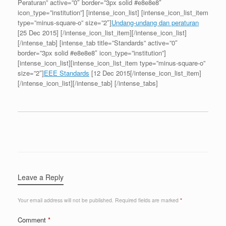
Peraturan” active=”0″ border=”3px solid #e8e8e8″
icon_type=”institution”] [intense_icon_list] [intense_icon_list_item
type=”minus-square-o” size=”2″]
Undang-undang dan peraturan
[25 Dec 2015] [/intense_icon_list_item][/intense_icon_list]
[/intense_tab] [intense_tab title=”Standards” active=”0″
border=”3px solid #e8e8e8″ icon_type=”institution”]
[intense_icon_list][intense_icon_list_item type=”minus-square-o”
size=”2″]
EEE Standards
[12 Dec 2015[/intense_icon_list_item]
[/intense_icon_list][/intense_tab] [/intense_tabs]
Leave a Reply
Your email address will not be published.
Required fields are marked
*
Comment
*